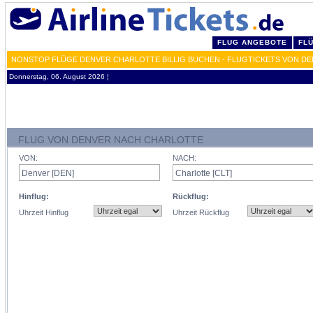
FLUG ANGEBOTE
FL
NONSTOP FLÜGE DENVER CHARLOTTE BILLIG BUCHEN - FLUGTICKETS VON DE
Donnerstag, 06. August 2026 ¦
FLUG VON DENVER NACH CHARLOTTE
VON:
NACH:
Hinflug:
Rückflug:
Uhrzeit Hinflug
Uhrzeit Rückflug