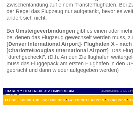
Zwischenlandung auf einem Transferflughafen. Bei Z
der Regel das Flugzeug nur aufgetankt, bevor es wei
ändert sich nicht.
Bei
Umsteigeverbindungen
gibt es einen oder meh
bei denen das Flugzeug gewechselt werden muss, z
[Denver International Airport]- Flughafen X - nach
[Charlotte/Douglas International Airport]
. Das Flu
"durchgecheckt". (D.h. An den Zielflughafen weiterge
muss das Fluggepäck am ersten Flughafen in den USA
gebracht und dann wieder aufgegeben werden)
:
:
3 Letter-Codes
A
B
C
D
E
F
FRAGEN ?
DATENSCHUTZ
IMPRESSUM
:
:
:
:
:
FLÜGE
SKIURLAUB
GOLFREISEN
LASTMINUTE REISEN
SKIREISEN
S