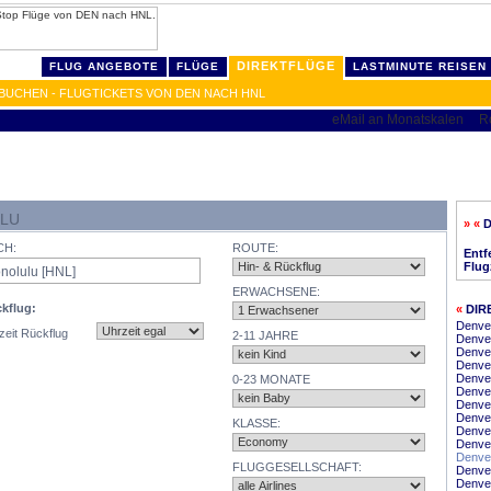
DIREKTFLÜGE
FLUG ANGEBOTE
FLÜGE
LASTMINUTE REISEN
BUCHEN - FLUGTICKETS VON DEN NACH HNL
ULU
» «
CH:
ROUTE:
Entf
Flug
ERWACHSENE:
kflug:
«
DIR
Denve
zeit Rückflug
2-11 JAHRE
Denver
Denve
Denve
Denver
0-23 MONATE
Denve
Denver
Denver
KLASSE:
Denver
Denve
Denver
FLUGGESELLSCHAFT:
Denver
Denver