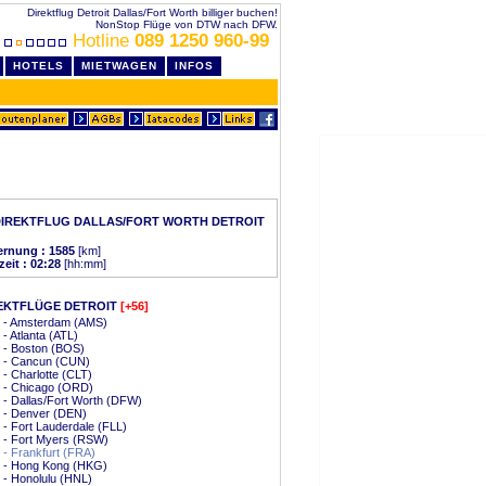
Direktflug Detroit Dallas/Fort Worth billiger buchen!
NonStop Flüge von DTW nach DFW.
Hotline
089 1250 960-99
HOTELS
MIETWAGEN
INFOS
IREKTFLUG DALLAS/FORT WORTH DETROIT
ernung : 1585
[km]
zeit : 02:28
[hh:mm]
EKTFLÜGE DETROIT
[+56]
t - Amsterdam (AMS)
 - Atlanta (ATL)
t - Boston (BOS)
t - Cancun (CUN)
t - Charlotte (CLT)
t - Chicago (ORD)
t - Dallas/Fort Worth (DFW)
t - Denver (DEN)
t - Fort Lauderdale (FLL)
t - Fort Myers (RSW)
t - Frankfurt (FRA)
t - Hong Kong (HKG)
t - Honolulu (HNL)