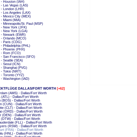
t - Houston (IAH)
t - Las Vegas (LAS)
t - London (LHR)
t - Los Angeles (LAX)
t - Mexico City (MEX)
t - Miami (MIA)
t - Minneapolis/St. Paul (MSP)
t - New York (JFK)
t - New York (LGA)
t - Newark (EWR)
t - Orlando (MCO)
t - Paris (CDG)
t - Philadelphia (PHL)
t - Phoenix (PHX)
t - Rom (FCO)
t - San Francisco (SFO)
t - Seattle (SEA)
t - Seoul (ICN)
t - Shanghai (PVG)
t - Tokio (NRT)
t - Toronto (YYZ)
t - Washington (IAD)
EKTFLÜGE DALLAS/FORT WORTH
[+62]
dam (AMS) - Dallas/Fort Worth
a (ATL) - Dallas/Fort Worth
 (BOS) - Dallas/Fort Worth
 (CUN) - Dallas/Fort Worth
tte (CLT) - Dallas/Fort Worth
o (ORD) - Dallas/Fort Worth
 (DEN) - Dallas/Fort Worth
t (DTW) - Dallas/Fort Worth
auderdale (FLL) - Dallas/Fort Worth
yers (RSW) - Dallas/Fort Worth
urt (FRA) - Dallas/Fort Worth
lu (HNL) - Dallas/Fort Worth