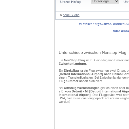
Uhrzeit Hinflug
Uhr
»
neue Suche
In dieser Flugauswahl können Sie
Bitte wähl
Unterschiede zwischen Nonstop Flug, 
Ein
NonStop Flug
ist z.B. ein Flug von Detroit 
Zwischenlandung
.
Ein
Direktflug
ist ein Flug zwischen zwei Orten, b
[Detroit International Airport] nach Dallas/For
einem Transferflughafen. Bei Zwischenlandungen w
Flugnummer
ändert sich nicht.
Bei
Umsteigeverbindungen
gibt es einen oder 
z.B.
von Detroit - MI [Detroit International Air
International Airport]
. Das Fluggepäck wird norm
USA, hier muss das Fluggepäck am ersten Flughaf
werden)