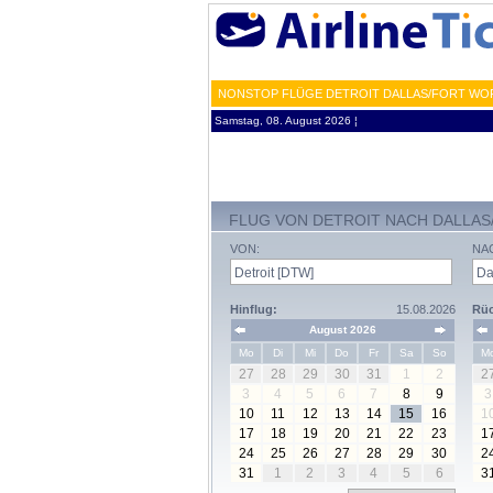
NONSTOP FLÜGE DETROIT DALLAS/FORT WOR
Samstag, 08. August 2026 ¦
FLUG VON DETROIT NACH DALLA
VON:
NA
Hinflug:
15.08.2026
Rüc
August 2026
Mo
Di
Mi
Do
Fr
Sa
So
M
27
28
29
30
31
1
2
2
3
4
5
6
7
8
9
3
10
11
12
13
14
15
16
1
17
18
19
20
21
22
23
1
24
25
26
27
28
29
30
2
31
1
2
3
4
5
6
3