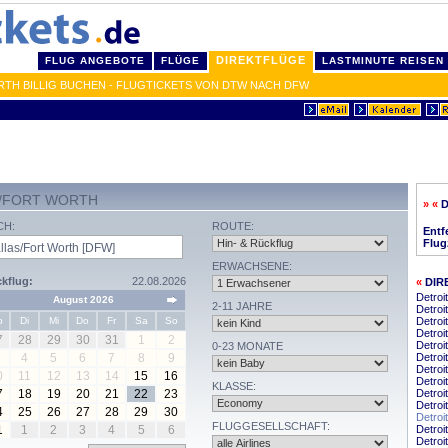
DIREKTFLÜGE
FLUG ANGEBOTE
FLÜGE
LASTMINUTE REISEN
TH BILLIG BUCHEN - FLUGTICKETS VON DTW NACH DFW
S/FORT WORTH
» «
D
CH:
ROUTE:
Entf
Flug
ERWACHSENE:
kflug:
22.08.2026
«
DIR
Detroi
August 2026
2-11 JAHRE
Detroit
o
Di
Mi
Do
Fr
Sa
So
Detroi
Detroi
7
28
29
30
31
1
2
Detroi
0-23 MONATE
4
5
6
7
8
9
Detroi
Detroi
0
11
12
13
14
15
16
Detroi
KLASSE:
7
18
19
20
21
22
23
Detroi
Detroi
4
25
26
27
28
29
30
Detroi
FLUGGESELLSCHAFT:
1
1
2
3
4
5
6
Detroi
Detroi