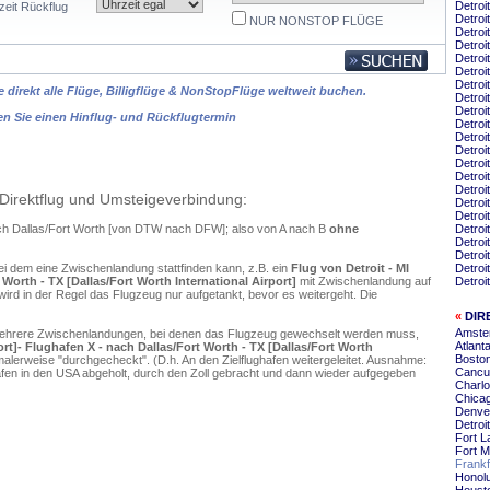
Detroi
zeit Rückflug
Detroi
NUR NONSTOP FLÜGE
Detroi
Detroi
Detroi
Detroi
Detroi
 direkt alle Flüge, Billigflüge & NonStopFlüge weltweit buchen.
Detroi
Detroi
en Sie einen Hinflug- und Rückflugtermin
Detroi
Detroi
Detroi
Detroi
Detroi
Detroi
Direktflug und Umsteigeverbindung:
Detroi
Detroi
nach Dallas/Fort Worth [von DTW nach DFW]; also von A nach B
ohne
Detroi
Detroi
Detroi
ei dem eine Zwischenlandung stattfinden kann, z.B. ein
Flug von Detroit - MI
Detroi
t Worth - TX [Dallas/Fort Worth International Airport]
mit Zwischenlandung auf
Detroi
ird in der Regel das Flugzeug nur aufgetankt, bevor es weitergeht. Die
«
DIR
Amster
mehrere Zwischenlandungen, bei denen das Flugzeug gewechselt werden muss,
Atlant
port]- Flughafen X - nach Dallas/Fort Worth - TX [Dallas/Fort Worth
Boston
alerweise "durchgecheckt". (D.h. An den Zielflughafen weitergeleitet. Ausnahme:
Cancun
en in den USA abgeholt, durch den Zoll gebracht und dann wieder aufgegeben
Charlo
Chicag
Denver
Detroi
Fort L
Fort M
Frankf
Honolu