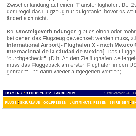
Zwischenlandung auf einem Transferflughafen. Bei Z
der Regel das Flugzeug nur aufgetankt, bevor es wei
ändert sich nicht.
Bei
Umsteigeverbindungen
gibt es einen oder meh
bei denen das Flugzeug gewechselt werden muss, z
International Airport]- Flughafen X - nach Mexico
Internacional de la Ciudad de Mexico]
. Das Flugge
"durchgecheckt". (D.h. An den Zielflughafen weiterge
muss das Fluggepäck am ersten Flughafen in den USA
gebracht und dann wieder aufgegeben werden)
:
:
3 Letter-Codes
A
B
C
D
E
F
FRAGEN ?
DATENSCHUTZ
IMPRESSUM
:
:
:
:
:
FLÜGE
SKIURLAUB
GOLFREISEN
LASTMINUTE REISEN
SKIREISEN
S