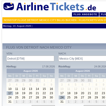
FLUG ANGEBOTE
FL
NONSTOP FLÜGE DETROIT MEXICO CITY BILLIG BUCHEN - FLUGTICKETS VON 
Montag, 10. August 2026 ¦
FLUG VON DETROIT NACH MEXICO CITY
VON:
NACH:
Hinflug:
17.08.2026
Rückflug:
24.08.202
August 2026
August 2026
Mo
Di
Mi
Do
Fr
Sa
So
Mo
Di
Mi
Do
Fr
Sa
So
27
28
29
30
31
1
2
27
28
29
30
31
1
2
3
4
5
6
7
8
9
3
4
5
6
7
8
9
10
11
12
13
14
15
16
10
11
12
13
14
15
16
17
18
19
20
21
22
23
17
18
19
20
21
22
23
24
25
26
27
28
29
30
24
25
26
27
28
29
30
31
1
2
3
4
5
6
31
1
2
3
4
5
6