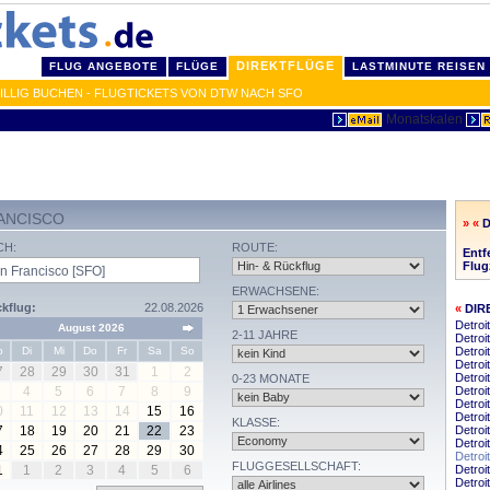
DIREKTFLÜGE
FLUG ANGEBOTE
FLÜGE
LASTMINUTE REISEN
ILLIG BUCHEN - FLUGTICKETS VON DTW NACH SFO
ANCISCO
» «
D
CH:
ROUTE:
Entf
Flug
ERWACHSENE:
kflug:
22.08.2026
«
DIR
Detroi
August 2026
2-11 JAHRE
Detroit
o
Di
Mi
Do
Fr
Sa
So
Detroi
Detroi
7
28
29
30
31
1
2
Detroi
0-23 MONATE
4
5
6
7
8
9
Detroi
Detroi
0
11
12
13
14
15
16
Detroi
KLASSE:
7
18
19
20
21
22
23
Detroi
Detroi
4
25
26
27
28
29
30
Detroi
FLUGGESELLSCHAFT:
1
1
2
3
4
5
6
Detroi
Detroi