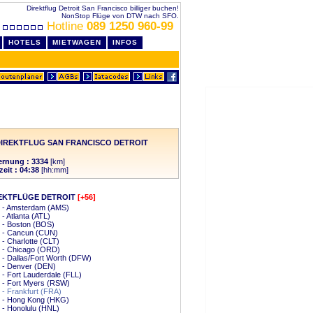
Direktflug Detroit San Francisco billiger buchen!
NonStop Flüge von DTW nach SFO.
Hotline
089 1250 960-99
HOTELS
MIETWAGEN
INFOS
IREKTFLUG SAN FRANCISCO DETROIT
ernung : 3334
[km]
zeit : 04:38
[hh:mm]
EKTFLÜGE DETROIT
[+56]
t - Amsterdam (AMS)
 - Atlanta (ATL)
t - Boston (BOS)
t - Cancun (CUN)
t - Charlotte (CLT)
t - Chicago (ORD)
t - Dallas/Fort Worth (DFW)
t - Denver (DEN)
t - Fort Lauderdale (FLL)
t - Fort Myers (RSW)
t - Frankfurt (FRA)
t - Hong Kong (HKG)
t - Honolulu (HNL)