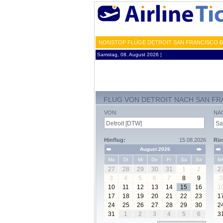
NONSTOP FLÜGE DETROIT SAN FRANCISCO B
Samstag, 08. August 2026 ¦
FLUG VON DETROIT NACH SAN FR
VON:
NA
Hinflug:
15.08.2026
Rüc
August 2026
Mo
Di
Mi
Do
Fr
Sa
So
M
27
28
29
30
31
1
2
2
3
4
5
6
7
8
9
3
10
11
12
13
14
15
16
1
17
18
19
20
21
22
23
1
24
25
26
27
28
29
30
2
31
1
2
3
4
5
6
3