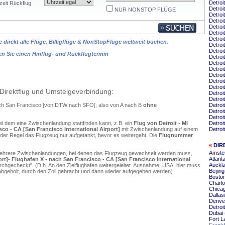
Detroi
zeit Rückflug
Detroi
NUR NONSTOP FLÜGE
Detroi
Detroi
Detroi
Detroi
Detroi
 direkt alle Flüge, Billigflüge & NonStopFlüge weltweit buchen.
Detroi
Detroi
en Sie einen Hinflug- und Rückflugtermin
Detroi
Detroi
Detroi
Detroi
Detroi
Detroi
Direktflug und Umsteigeverbindung:
Detroi
Detroi
 nach San Francisco [von DTW nach SFO]; also von A nach B
ohne
Detroi
Detroi
Detroi
ei dem eine Zwischenlandung stattfinden kann, z.B. ein
Flug von Detroit - MI
Detroi
isco - CA [San Francisco International Airport]
mit Zwischenlandung auf einem
Detroi
 der Regel das Flugzeug nur aufgetankt, bevor es weitergeht. Die
Flugnummer
«
DIR
Amste
mehrere Zwischenlandungen, bei denen das Flugzeug gewechselt werden muss,
Atlant
rport]- Flughafen X - nach San Francisco - CA [San Francisco International
Auckla
chgecheckt". (D.h. An den Zielflughafen weitergeleitet. Ausnahme: USA, hier muss
Beijin
bgeholt, durch den Zoll gebracht und dann wieder aufgegeben werden)
Boston
Charlo
Chica
Dallas
Denve
Detroi
Dubai 
Fort L