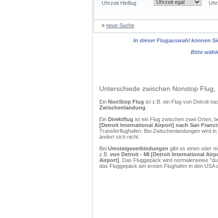
Uhrzeit Hinflug
Uhr
»
neue Suche
In dieser Flugauswahl können Sie
Bitte wähl
Unterschiede zwischen Nonstop Flug, 
Ein
NonStop Flug
ist z.B. ein Flug von Detroit
Zwischenlandung
.
Ein
Direktflug
ist ein Flug zwischen zwei Orten, b
[Detroit International Airport] nach San Franc
Transferflughafen. Bei Zwischenlandungen wird in
ändert sich nicht.
Bei
Umsteigeverbindungen
gibt es einen oder 
z.B.
von Detroit - MI [Detroit International Ai
Airport]
. Das Fluggepäck wird normalerweise "dur
das Fluggepäck am ersten Flughafen in den USA a