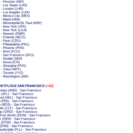
t - Houston (IAH)
t - Las Vegas (LAS)
t - London (LHR)
t - Los Angeles (LAX)
t - Mexico City (MEX)
t - Miami (MIA)
t - Minneapolis/St. Paul (MSP)
t - New York (JFK)
t - New York (LGA)
t - Newark (EWR)
t - Orlando (MCO)
t - Paris (CDG)
t - Philadelphia (PHL)
t - Phoenix (PHX)
t - Rom (FCO)
t - San Francisco (SFO)
t - Seattle (SEA)
t - Seoul (ICN)
t - Shanghai (PVG)
t - Tokio (NRT)
t - Toronto (YYZ)
t - Washington (IAD)
EKTFLÜGE SAN FRANCISCO
[+32]
rdam (AMS) - San Francisco
a (ATL) - San Francisco
nd (AKL) - San Francisco
g (PEK) - San Francisco
 (BOS) - San Francisco
tte (CLT) - San Francisco
go (ORD) - San Francisco
/Fort Worth (DFW) - San Francisco
r (DEN) - San Francisco
t (DTW) - San Francisco
(DXB) - San Francisco
auderdale (FLL) - San Francisco