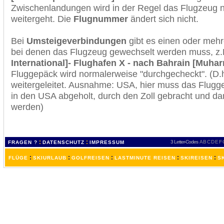
Zwischenlandungen wird in der Regel das Flugzeug n
weitergeht. Die
Flugnummer
ändert sich nicht.
Bei
Umsteigeverbindungen
gibt es einen oder meh
bei denen das Flugzeug gewechselt werden muss, z
International]- Flughafen X - nach Bahrain [Muharr
Fluggepäck wird normalerweise "durchgecheckt". (D.h
weitergeleitet. Ausnahme: USA, hier muss das Flugg
in den USA abgeholt, durch den Zoll gebracht und d
werden)
:
:
3 Letter-Codes
A
B
C
D
E
F
FRAGEN ?
DATENSCHUTZ
IMPRESSUM
:
:
:
:
:
FLÜGE
SKIURLAUB
GOLFREISEN
LASTMINUTE REISEN
SKIREISEN
S