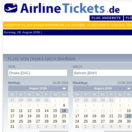
FLUG ANGEBOTE
FL
NONSTOP FLÜGE DHAKA BAHRAIN BILLIG BUCHEN - FLUGTICKETS VON DAC NA
Sonntag, 09. August 2026 ¦
FLUG VON DHAKA NACH BAHRAIN
VON:
NACH:
Hinflug:
16.08.2026
Rückflug:
23.08.202
August 2026
August 2026
Mo
Di
Mi
Do
Fr
Sa
So
Mo
Di
Mi
Do
Fr
Sa
So
27
28
29
30
31
1
2
27
28
29
30
31
1
2
3
4
5
6
7
8
9
3
4
5
6
7
8
9
10
11
12
13
14
15
16
10
11
12
13
14
15
16
17
18
19
20
21
22
23
17
18
19
20
21
22
23
24
25
26
27
28
29
30
24
25
26
27
28
29
30
31
1
2
3
4
5
6
31
1
2
3
4
5
6