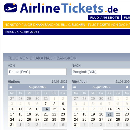
FLUG ANGEBOTE
FL
NONSTOP FLÜGE DHAKA BANGKOK BILLIG BUCHEN - FLUGTICKETS VON DAC N
Freitag, 07. August 2026 ¦
FLUG VON DHAKA NACH BANGKOK
VON:
NACH:
Hinflug:
14.08.2026
Rückflug:
21.08.202
August 2026
August 2026
Mo
Di
Mi
Do
Fr
Sa
So
Mo
Di
Mi
Do
Fr
Sa
So
27
28
29
30
31
1
2
27
28
29
30
31
1
2
3
4
5
6
7
8
9
3
4
5
6
7
8
9
10
11
12
13
14
15
16
10
11
12
13
14
15
16
17
18
19
20
21
22
23
17
18
19
20
21
22
23
24
25
26
27
28
29
30
24
25
26
27
28
29
30
31
1
2
3
4
5
6
31
1
2
3
4
5
6