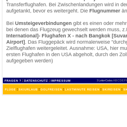
Transferflughafen. Bei Zwischenlandungen wird in de
aufgetankt, bevor es weitergeht. Die
Flugnummer
änd
Bei
Umsteigeverbindungen
gibt es einen oder meh
bei denen das Flugzeug gewechselt werden muss, z
International]- Flughafen X - nach Bangkok [Suva
Airport]
. Das Fluggepäck wird normalerweise "durchg
Zielflughafen weitergeleitet. Ausnahme: USA, hier 
ersten Flughafen in den USA abgeholt, durch den Zol
aufgegeben werden)
:
:
3 Letter-Codes
A
B
C
D
E
F
FRAGEN ?
DATENSCHUTZ
IMPRESSUM
:
:
:
:
:
FLÜGE
SKIURLAUB
GOLFREISEN
LASTMINUTE REISEN
SKIREISEN
S