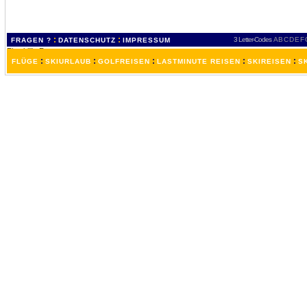
:
:
3 Letter-Codes
A
B
C
D
E
F
FRAGEN ?
DATENSCHUTZ
IMPRESSUM
:
:
:
:
:
FLÜGE
SKIURLAUB
GOLFREISEN
LASTMINUTE REISEN
SKIREISEN
S