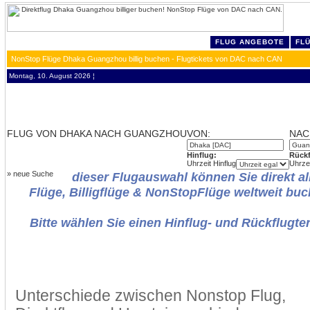
FLUG ANGEBOTE
FL
NonStop Flüge Dhaka Guangzhou billig buchen - Flugtickets von DAC nach CAN
Montag, 10. August 2026 ¦
FLUG VON DHAKA NACH GUANGZHOU
VON:
NAC
Hinflug:
Rückf
Uhrzeit Hinflug
Uhrze
»
neue Suche
dieser Flugauswahl können Sie direkt al
Flüge, Billigflüge & NonStopFlüge weltweit buc
Bitte wählen Sie einen Hinflug- und Rückflugte
Unterschiede zwischen Nonstop Flug,