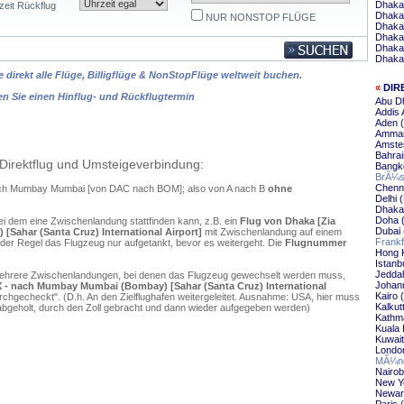
Dhaka
zeit Rückflug
Dhaka
NUR NONSTOP FLÜGE
Dhaka
Dhaka
Dhaka
Dhaka 
 direkt alle Flüge, Billigflüge & NonStopFlüge weltweit buchen.
«
DIR
en Sie einen Hinflug- und Rückflugtermin
Abu D
Addis
Aden 
Amman
Amste
Bahra
Direktflug und Umsteigeverbindung:
Bangk
BrÃ¼s
Chenn
nach Mumbay Mumbai [von DAC nach BOM]; also von A nach B
ohne
Delhi
Dhaka
Doha 
ei dem eine Zwischenlandung stattfinden kann, z.B. ein
Flug von Dhaka [Zia
Dubai
Sahar (Santa Cruz) International Airport]
mit Zwischenlandung auf einem
Frank
 der Regel das Flugzeug nur aufgetankt, bevor es weitergeht. Die
Flugnummer
Hong 
Istanb
Jedda
mehrere Zwischenlandungen, bei denen das Flugzeug gewechselt werden muss,
Johan
 X - nach Mumbay Mumbai (Bombay) [Sahar (Santa Cruz) International
Kairo
chgecheckt". (D.h. An den Zielflughafen weitergeleitet. Ausnahme: USA, hier muss
Kalku
bgeholt, durch den Zoll gebracht und dann wieder aufgegeben werden)
Kathm
Kuala
Kuwai
Londo
MÃ¼nc
Nairo
New Y
Newar