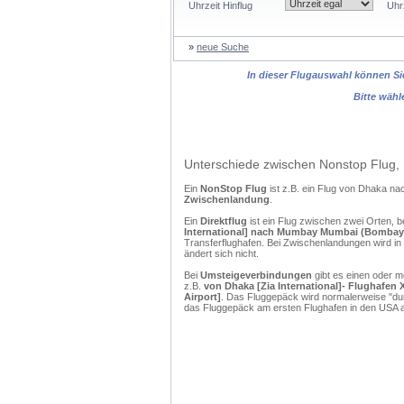
Uhrzeit Hinflug
Uhr
»
neue Suche
In dieser Flugauswahl können Sie
Bitte wähl
Unterschiede zwischen Nonstop Flug, 
Ein
NonStop Flug
ist z.B. ein Flug von Dhaka 
Zwischenlandung
.
Ein
Direktflug
ist ein Flug zwischen zwei Orten, b
International] nach Mumbay Mumbai (Bombay) [
Transferflughafen. Bei Zwischenlandungen wird in
ändert sich nicht.
Bei
Umsteigeverbindungen
gibt es einen oder 
z.B.
von Dhaka [Zia International]- Flughafen
Airport]
. Das Fluggepäck wird normalerweise "dur
das Fluggepäck am ersten Flughafen in den USA a