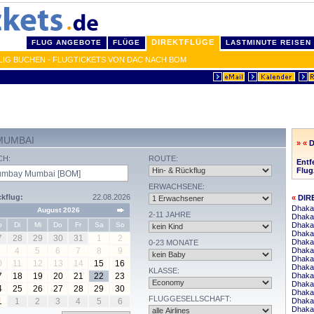
DIREKTFLÜGE
FLUG ANGEBOTE
FLÜGE
LASTMINUTE REISEN
LIG BUCHEN - FLUGTICKETS VON DAC NACH BOM
MUMBAI
» «
CH:
ROUTE:
Entf
Flug
ERWACHSENE:
kflug:
22.08.2026
«
DIR
Dhaka
August 2026
2-11 JAHRE
Dhaka 
o
Di
Mi
Do
Fr
Sa
So
Dhaka
Dhaka 
7
28
29
30
31
1
2
Dhaka
0-23 MONATE
4
5
6
7
8
9
Dhaka
Dhaka
0
11
12
13
14
15
16
Dhaka
KLASSE:
7
18
19
20
21
22
23
Dhaka
Dhaka 
4
25
26
27
28
29
30
Dhaka
FLUGGESELLSCHAFT:
1
1
2
3
4
5
6
Dhaka
Dhaka 