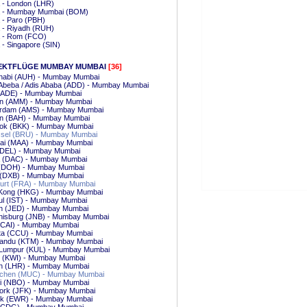
 - London (LHR)
 - Mumbay Mumbai (BOM)
 - Paro (PBH)
 - Riyadh (RUH)
 - Rom (FCO)
- Singapore (SIN)
EKTFLÜGE MUMBAY MUMBAI
[36]
habi (AUH) - Mumbay Mumbai
 Abeba / Adis Ababa (ADD) - Mumbay Mumbai
(ADE) - Mumbay Mumbai
 (AMM) - Mumbay Mumbai
rdam (AMS) - Mumbay Mumbai
in (BAH) - Mumbay Mumbai
ok (BKK) - Mumbay Mumbai
sel (BRU) - Mumbay Mumbai
ai (MAA) - Mumbay Mumbai
 (DEL) - Mumbay Mumbai
 (DAC) - Mumbay Mumbai
(DOH) - Mumbay Mumbai
 (DXB) - Mumbay Mumbai
furt (FRA) - Mumbay Mumbai
Kong (HKG) - Mumbay Mumbai
ul (IST) - Mumbay Mumbai
h (JED) - Mumbay Mumbai
nisburg (JNB) - Mumbay Mumbai
 (CAI) - Mumbay Mumbai
tta (CCU) - Mumbay Mumbai
andu (KTM) - Mumbay Mumbai
 Lumpur (KUL) - Mumbay Mumbai
t (KWI) - Mumbay Mumbai
n (LHR) - Mumbay Mumbai
hen (MUC) - Mumbay Mumbai
bi (NBO) - Mumbay Mumbai
ork (JFK) - Mumbay Mumbai
k (EWR) - Mumbay Mumbai