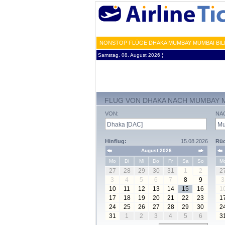
NONSTOP FLÜGE DHAKA MUMBAY MUMBAI BIL
Samstag, 08. August 2026 ¦
FLUG VON DHAKA NACH MUMBAY 
VON:
NA
Hinflug:
15.08.2026
Rüc
August 2026
Mo
Di
Mi
Do
Fr
Sa
So
M
27
28
29
30
31
1
2
2
3
4
5
6
7
8
9
3
10
11
12
13
14
15
16
1
17
18
19
20
21
22
23
1
24
25
26
27
28
29
30
2
31
1
2
3
4
5
6
3