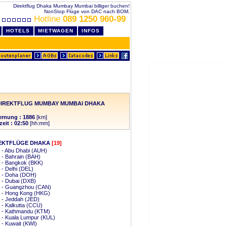
Direktflug Dhaka Mumbay Mumbai billiger buchen!
NonStop Flüge von DAC nach BOM.
Hotline
089 1250 960-99
HOTELS
MIETWAGEN
INFOS
DIREKTFLUG MUMBAY MUMBAI DHAKA
ernung : 1886
[km]
zeit : 02:50
[hh:mm]
EKTFLÜGE DHAKA
[19]
 - Abu Dhabi (AUH)
- Bahrain (BAH)
 - Bangkok (BKK)
- Delhi (DEL)
 - Doha (DOH)
 - Dubai (DXB)
 - Guangzhou (CAN)
 - Hong Kong (HKG)
 - Jeddah (JED)
- Kalkutta (CCU)
 - Kathmandu (KTM)
 - Kuala Lumpur (KUL)
- Kuwait (KWI)