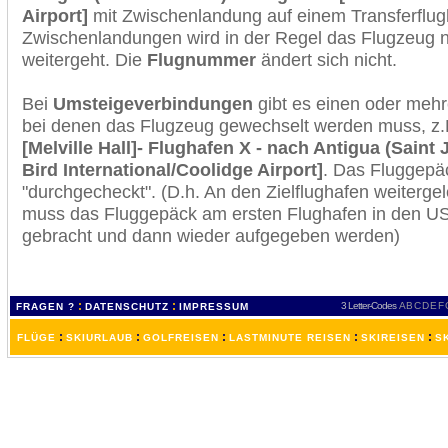
Airport]
mit Zwischenlandung auf einem Transferflug
Zwischenlandungen wird in der Regel das Flugzeug n
weitergeht. Die
Flugnummer
ändert sich nicht.
Bei
Umsteigeverbindungen
gibt es einen oder meh
bei denen das Flugzeug gewechselt werden muss, z
[Melville Hall]- Flughafen X - nach Antigua (Saint J
Bird International/Coolidge Airport]
. Das Fluggepä
"durchgecheckt". (D.h. An den Zielflughafen weiterge
muss das Fluggepäck am ersten Flughafen in den USA
gebracht und dann wieder aufgegeben werden)
:
:
3 Letter-Codes
A
B
C
D
E
F
FRAGEN ?
DATENSCHUTZ
IMPRESSUM
:
:
:
:
:
FLÜGE
SKIURLAUB
GOLFREISEN
LASTMINUTE REISEN
SKIREISEN
S