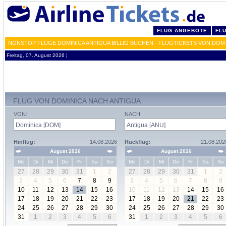
FLUG ANGEBOTE
FL
NONSTOP FLÜGE DOMINICA ANTIGUA BILLIG BUCHEN - FLUGTICKETS VON DOM
Freitag, 07. August 2026 ¦
FLUG VON DOMINICA NACH ANTIGUA
VON:
NACH:
Hinflug:
14.08.2026
Rückflug:
21.08.202
August 2026
August 2026
Mo
Di
Mi
Do
Fr
Sa
So
Mo
Di
Mi
Do
Fr
Sa
So
27
28
29
30
31
1
2
27
28
29
30
31
1
2
3
4
5
6
7
8
9
3
4
5
6
7
8
9
10
11
12
13
14
15
16
10
11
12
13
14
15
16
17
18
19
20
21
22
23
17
18
19
20
21
22
23
24
25
26
27
28
29
30
24
25
26
27
28
29
30
31
1
2
3
4
5
6
31
1
2
3
4
5
6