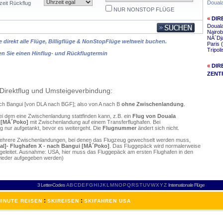
Doual
zeit Rückflug
NUR NONSTOP FLÜGE
«
DIR
Douala
Nairob
NÂ´Dj
 direkt alle Flüge, Billigflüge & NonStopFlüge weltweit buchen.
Paris 
Tripol
en Sie einen Hinflug- und Rückflugtermin
«
DIR
ZENT
Direktflug und Umsteigeverbindung:
nach Bangui [von DLA nach BGF]; also von A nach B
ohne Zwischenlandung
.
ei dem eine Zwischenlandung stattfinden kann, z.B. ein
Flug von Douala
i [MÂ´Poko]
mit Zwischenlandung auf einem Transferflughafen. Bei
 nur aufgetankt, bevor es weitergeht. Die
Flugnummer
ändert sich nicht.
mehrere Zwischenlandungen, bei denen das Flugzeug gewechselt werden muss,
al]- Flughafen X - nach Bangui [MÂ´Poko]
. Das Fluggepäck wird normalerweise
ergeleitet. Ausnahme: USA, hier muss das Fluggepäck am ersten Flughafen in den
wieder aufgegeben werden)
3 Letter-Codes
A
B
C
D
E
F
G
H
I
J
K
L
M
N
O
P
Q
R
S
T
U
V
W
X
Y
Z
Internationale Flüge
:
:
INUTE REISEN
SKIREISEN
SKIFAHREN USA