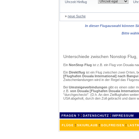
Uhrzeit Hinflug
Uhr
»
neue Suche
In dieser Flugauswahl können Sie
Bitte wähl
Unterschiede zwischen Nonstop Flug, 
Ein
NonStop Flug
ist z.B. ein Flug von Douala 
Ein
Direktflug
ist ein Flug zwischen zwei Orten, b
[Flughafen Douala International] nach Bangu
Zwischenlandungen wird in der Regel das Flugzeug
Bei
Umsteigeverbindungen
gibt es einen oder 
z.B.
von Douala [Flughafen Douala Internation
"durchgecheckt". (D.h. An den Zielflughafen weit
USA abgeholt, durch den Zoll gebracht und dann 
:
:
FRAGEN ?
DATENSCHUTZ
IMPRESSUM
:
:
:
FLÜGE
SKIURLAUB
GOLFREISEN
LASTM