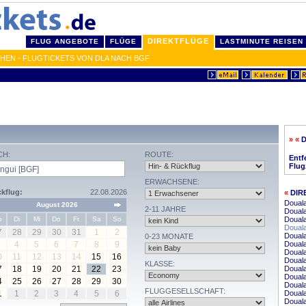
DIREKTFLÜGE
FLUG ANGEBOTE
FLÜGE
LASTMINUTE REISEN
HEN - FLUGTICKETS VON DLA NACH BGF
» «
CH:
ROUTE:
Entf
Flug
ERWACHSENE:
kflug:
22.08.2026
«
DIR
Douala
August 2026
2-11 JAHRE
Douala
o
Di
Mi
Do
Fr
Sa
So
Douala
Doual
7
28
29
30
31
1
2
Doual
0-23 MONATE
4
5
6
7
8
9
Doual
Douala
0
11
12
13
14
15
16
Douala
KLASSE:
7
18
19
20
21
22
23
Douala
Doual
4
25
26
27
28
29
30
Douala
FLUGGESELLSCHAFT:
1
1
2
3
4
5
6
Douala
Douala