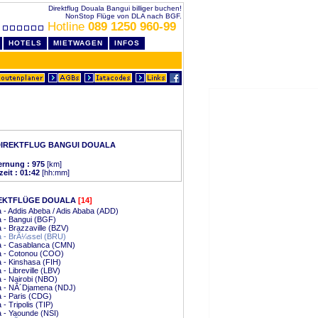
Direktflug Douala Bangui billiger buchen!
NonStop Flüge von DLA nach BGF.
Hotline
089 1250 960-99
HOTELS
MIETWAGEN
INFOS
DIREKTFLUG BANGUI DOUALA
ernung : 975
[km]
zeit : 01:42
[hh:mm]
EKTFLÜGE DOUALA
[14]
 - Addis Abeba / Adis Ababa (ADD)
 - Bangui (BGF)
 - Brazzaville (BZV)
a - BrÃ¼ssel (BRU)
a - Casablanca (CMN)
a - Cotonou (COO)
 - Kinshasa (FIH)
 - Libreville (LBV)
 - Nairobi (NBO)
a - NÂ´Djamena (NDJ)
 - Paris (CDG)
 - Tripolis (TIP)
 - Yaounde (NSI)