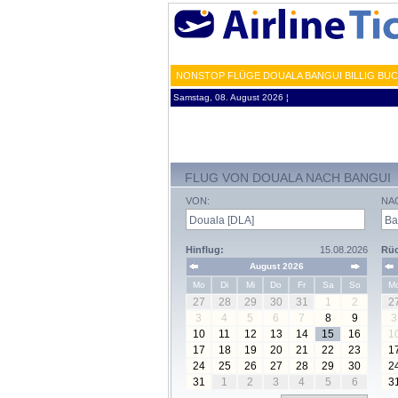
NONSTOP FLÜGE DOUALA BANGUI BILLIG BUC
Samstag, 08. August 2026 ¦
FLUG VON DOUALA NACH BANGUI
VON:
NA
Hinflug:
15.08.2026
Rüc
August 2026
Mo
Di
Mi
Do
Fr
Sa
So
M
27
28
29
30
31
1
2
2
3
4
5
6
7
8
9
3
10
11
12
13
14
15
16
1
17
18
19
20
21
22
23
1
24
25
26
27
28
29
30
2
31
1
2
3
4
5
6
3