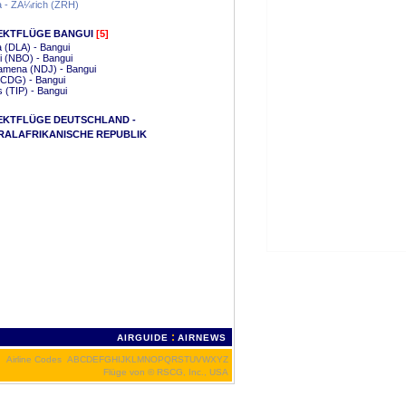
a - ZÃ¼rich (ZRH)
EKTFLÜGE BANGUI
[5]
 (DLA) - Bangui
i (NBO) - Bangui
amena (NDJ) - Bangui
(CDG) - Bangui
is (TIP) - Bangui
EKTFLÜGE DEUTSCHLAND -
RALAFRIKANISCHE REPUBLIK
:
AIRGUIDE
AIRNEWS
Airline Codes
A
B
C
D
E
F
G
H
I
J
K
L
M
N
O
P
Q
R
S
T
U
V
W
X
Y
Z
Flüge von
© RSCG, Inc., USA