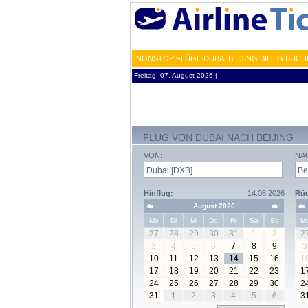
NONSTOP FLÜGE DUBAI BEIJING BILLIG BUCH
Freitag, 07. August 2026 ¦
FLUG VON DUBAI NACH BEIJING
VON:
NA
Hinflug:
14.08.2026
Rüc
August 2026
Mo
Di
Mi
Do
Fr
Sa
So
M
27
28
29
30
31
1
2
2
3
4
5
6
7
8
9
3
10
11
12
13
14
15
16
1
17
18
19
20
21
22
23
1
24
25
26
27
28
29
30
2
31
1
2
3
4
5
6
3