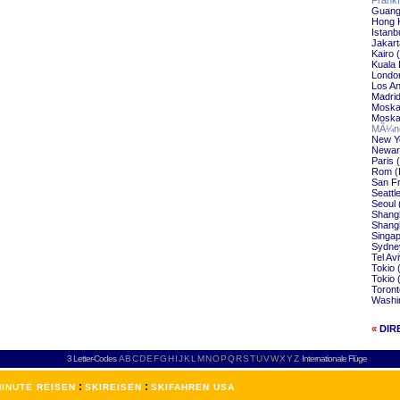
Frankf
Guangz
Hong K
Istanbu
Jakart
Kairo (
Kuala 
London
Los An
Madrid
Moskau
Moskau
MÃ¼nc
New Yo
Newark
Paris 
Rom (F
San Fr
Seattl
Seoul 
Shangh
Shangh
Singap
Sydney
Tel Avi
Tokio 
Tokio 
Toront
Washin
«
DIR
3 Letter-Codes
A
B
C
D
E
F
G
H
I
J
K
L
M
N
O
P
Q
R
S
T
U
V
W
X
Y
Z
Internationale Flüge
:
:
INUTE REISEN
SKIREISEN
SKIFAHREN USA