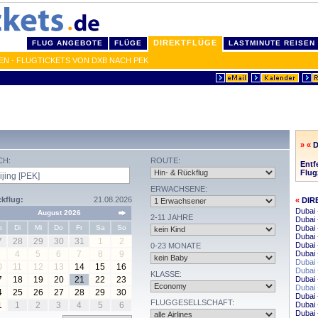
DIREKTFLÜGE
FLUG ANGEBOTE
FLÜGE
LASTMINUTE REISEN
EN - FLUGTICKETS VON DXB NACH PEK
» «
D
CH:
ROUTE:
Entf
Flug
ERWACHSENE:
kflug:
21.08.2026
«
DIR
Dubai
August 2026
2-11 JAHRE
Dubai 
o
Di
Mi
Do
Fr
Sa
So
Dubai
Dubai 
7
28
29
30
31
1
2
Dubai 
0-23 MONATE
4
5
6
7
8
9
Dubai
Dubai
0
11
12
13
14
15
16
Dubai 
KLASSE:
7
18
19
20
21
22
23
Dubai
Dubai
4
25
26
27
28
29
30
Dubai
FLUGGESELLSCHAFT:
1
1
2
3
4
5
6
Dubai 
Dubai 