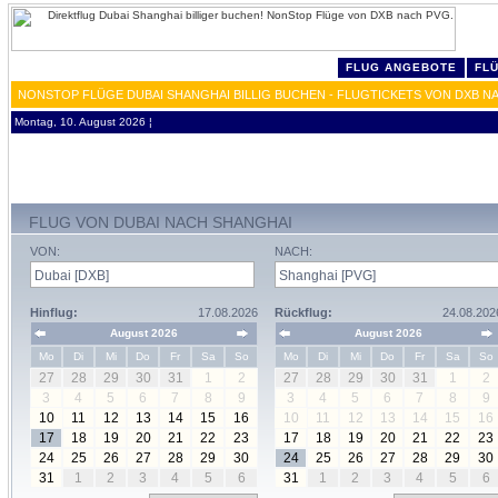
FLUG ANGEBOTE
FL
NONSTOP FLÜGE DUBAI SHANGHAI BILLIG BUCHEN - FLUGTICKETS VON DXB N
Montag, 10. August 2026 ¦
FLUG VON DUBAI NACH SHANGHAI
VON:
NACH:
Hinflug:
17.08.2026
Rückflug:
24.08.202
August 2026
August 2026
Mo
Di
Mi
Do
Fr
Sa
So
Mo
Di
Mi
Do
Fr
Sa
So
27
28
29
30
31
1
2
27
28
29
30
31
1
2
3
4
5
6
7
8
9
3
4
5
6
7
8
9
10
11
12
13
14
15
16
10
11
12
13
14
15
16
17
18
19
20
21
22
23
17
18
19
20
21
22
23
24
25
26
27
28
29
30
24
25
26
27
28
29
30
31
1
2
3
4
5
6
31
1
2
3
4
5
6