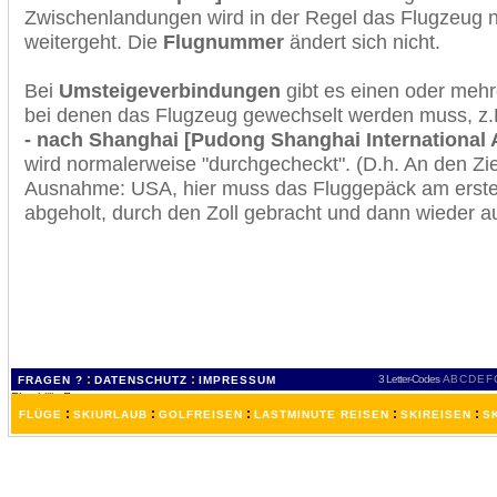
Zwischenlandungen wird in der Regel das Flugzeug n
weitergeht. Die
Flugnummer
ändert sich nicht.
Bei
Umsteigeverbindungen
gibt es einen oder meh
bei denen das Flugzeug gewechselt werden muss, z
- nach Shanghai [Pudong Shanghai International A
wird normalerweise "durchgecheckt". (D.h. An den Ziel
Ausnahme: USA, hier muss das Fluggepäck am erste
abgeholt, durch den Zoll gebracht und dann wieder 
:
:
3 Letter-Codes
A
B
C
D
E
F
FRAGEN ?
DATENSCHUTZ
IMPRESSUM
:
:
:
:
:
FLÜGE
SKIURLAUB
GOLFREISEN
LASTMINUTE REISEN
SKIREISEN
S