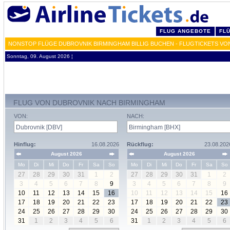
FLUG ANGEBOTE
FL
NONSTOP FLÜGE DUBROVNIK BIRMINGHAM BILLIG BUCHEN - FLUGTICKETS VO
Sonntag, 09. August 2026 ¦
FLUG VON DUBROVNIK NACH BIRMINGHAM
VON:
NACH:
Hinflug:
16.08.2026
Rückflug:
23.08.202
August 2026
August 2026
Mo
Di
Mi
Do
Fr
Sa
So
Mo
Di
Mi
Do
Fr
Sa
So
27
28
29
30
31
1
2
27
28
29
30
31
1
2
3
4
5
6
7
8
9
3
4
5
6
7
8
9
10
11
12
13
14
15
16
10
11
12
13
14
15
16
17
18
19
20
21
22
23
17
18
19
20
21
22
23
24
25
26
27
28
29
30
24
25
26
27
28
29
30
31
1
2
3
4
5
6
31
1
2
3
4
5
6