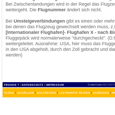
Bei Zwischenlandungen wird in der Regel das Flugzeu
weitergeht. Die
Flugnummer
ändert sich nicht.
Bei
Umsteigeverbindungen
gibt es einen oder meh
bei denen das Flugzeug gewechselt werden muss, z
[Internationaler Flughafen]- Flughafen X - nach 
Fluggepäck wird normalerweise "durchgecheckt". (D.h
weitergeleitet. Ausnahme: USA, hier muss das Flugg
in den USA abgeholt, durch den Zoll gebracht und d
werden)
:
:
3 Letter-Codes
A
B
C
D
E
F
FRAGEN ?
DATENSCHUTZ
IMPRESSUM
:
:
:
:
:
FLÜGE
SKIURLAUB
GOLFREISEN
LASTMINUTE REISEN
SKIREISEN
S