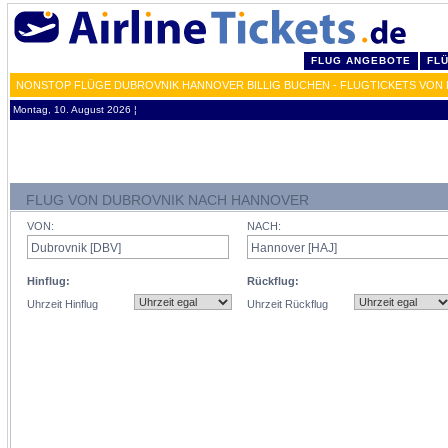
FLUG ANGEBOTE
FL
NONSTOP FLÜGE DUBROVNIK HANNOVER BILLIG BUCHEN - FLUGTICKETS VON 
Montag, 10. August 2026 ¦
FLUG VON DUBROVNIK NACH HANNOVER
VON:
NACH:
Hinflug:
Rückflug:
Uhrzeit Hinflug
Uhrzeit Rückflug