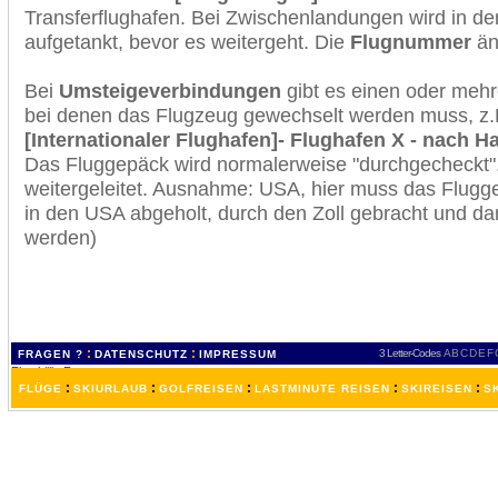
Transferflughafen. Bei Zwischenlandungen wird in de
aufgetankt, bevor es weitergeht. Die
Flugnummer
änd
Bei
Umsteigeverbindungen
gibt es einen oder meh
bei denen das Flugzeug gewechselt werden muss, z
[Internationaler Flughafen]- Flughafen X - nach
Das Fluggepäck wird normalerweise "durchgecheckt". 
weitergeleitet. Ausnahme: USA, hier muss das Flugg
in den USA abgeholt, durch den Zoll gebracht und d
werden)
:
:
3 Letter-Codes
A
B
C
D
E
F
FRAGEN ?
DATENSCHUTZ
IMPRESSUM
:
:
:
:
:
FLÜGE
SKIURLAUB
GOLFREISEN
LASTMINUTE REISEN
SKIREISEN
S