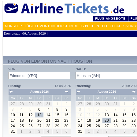
FLUG ANGEBOTE
FL
NONSTOP FLÜGE EDMONTON HOUSTON BILLIG BUCHEN - FLUGTICKETS VON Y
Donnerstag, 06. August 2026 ¦
FLUG VON EDMONTON NACH HOUSTON
VON:
NACH:
Hinflug:
13.08.2026
Rückflug:
20.08.202
August 2026
August 2026
Mo
Di
Mi
Do
Fr
Sa
So
Mo
Di
Mi
Do
Fr
Sa
So
27
28
29
30
31
1
2
27
28
29
30
31
1
2
3
4
5
6
7
8
9
3
4
5
6
7
8
9
10
11
12
13
14
15
16
10
11
12
13
14
15
16
17
18
19
20
21
22
23
17
18
19
20
21
22
23
24
25
26
27
28
29
30
24
25
26
27
28
29
30
31
1
2
3
4
5
6
31
1
2
3
4
5
6