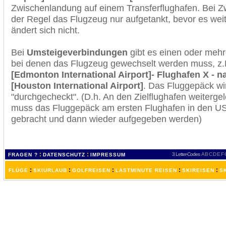
Zwischenlandung auf einem Transferflughafen. Bei Z
der Regel das Flugzeug nur aufgetankt, bevor es wei
ändert sich nicht.
Bei
Umsteigeverbindungen
gibt es einen oder meh
bei denen das Flugzeug gewechselt werden muss, z
[Edmonton International Airport]- Flughafen X - 
[Houston International Airport]
. Das Fluggepäck wi
"durchgecheckt". (D.h. An den Zielflughafen weiterge
muss das Fluggepäck am ersten Flughafen in den USA
gebracht und dann wieder aufgegeben werden)
:
:
3 Letter-Codes
A
B
C
D
E
F
FRAGEN ?
DATENSCHUTZ
IMPRESSUM
:
:
:
:
:
FLÜGE
SKIURLAUB
GOLFREISEN
LASTMINUTE REISEN
SKIREISEN
S