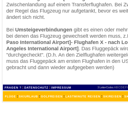
Zwischenlandung auf einem Transferflughafen. Bei Z
der Regel das Flugzeug nur aufgetankt, bevor es wei
ändert sich nicht.
Bei
Umsteigeverbindungen
gibt es einen oder meh
bei denen das Flugzeug gewechselt werden muss, z
Paso International Airport]- Flughafen X - nach L
Angeles International Airport]
. Das Fluggepäck wir
"durchgecheckt". (D.h. An den Zielflughafen weiterge
muss das Fluggepäck am ersten Flughafen in den USA
gebracht und dann wieder aufgegeben werden)
:
:
3 Letter-Codes
A
B
C
D
E
F
FRAGEN ?
DATENSCHUTZ
IMPRESSUM
:
:
:
:
:
FLÜGE
SKIURLAUB
GOLFREISEN
LASTMINUTE REISEN
SKIREISEN
S