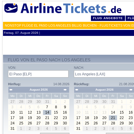
FLUG ANGEBOTE
FL
NONSTOP FLÜGE EL PASO LOS ANGELES BILLIG BUCHEN - FLUGTICKETS VON E
Freitag, 07. August 2026 ¦
FLUG VON EL PASO NACH LOS ANGELES
VON:
NACH:
Hinflug:
14.08.2026
Rückflug:
21.08.202
August 2026
August 2026
Mo
Di
Mi
Do
Fr
Sa
So
Mo
Di
Mi
Do
Fr
Sa
So
27
28
29
30
31
1
2
27
28
29
30
31
1
2
3
4
5
6
7
8
9
3
4
5
6
7
8
9
10
11
12
13
14
15
16
10
11
12
13
14
15
16
17
18
19
20
21
22
23
17
18
19
20
21
22
23
24
25
26
27
28
29
30
24
25
26
27
28
29
30
31
1
2
3
4
5
6
31
1
2
3
4
5
6