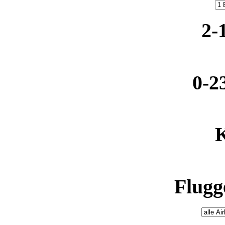
2-
0-2
K
Flugge