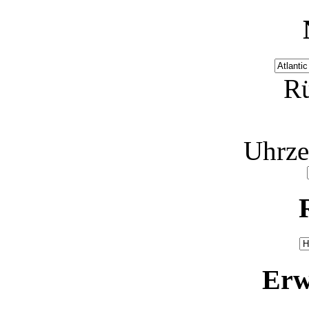
Rü
Uhrze
Erw