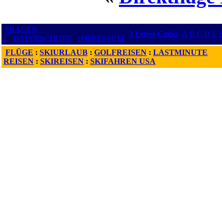
FRAGEN
3 Letter-Codes
A
B
C
D
E
?
:
DATENSCHUTZ
:
IMPRESSUM
FLÜGE
:
SKIURLAUB
:
GOLFREISEN
:
LASTMINUTE
REISEN
:
SKIREISEN
:
SKIFAHREN USA