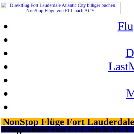
Flu
D
Last
M
NonStop Flüge Fort Lauderdale A
Flugtickets von FLL nach ACY
Samstag, 08. August 2026 ¦