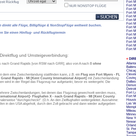
Fort M
zeit Rückflug
Fort M
NUR NONSTOP FLÜGE
Fort 
Fort M
Fort M
Fort M
Fort M
 direkt alle Flüge, Billigflüge & NonStopFlüge weltweit buchen.
Fort M
Fort 
en Sie einen Hinflug- und Rückflugtermin
Fort 
Fort M
Fort M
Fort M
Fort M
Direktflug und Umsteigeverbindung:
«
DIR
Atlant
ers nach Grand Rapids [von RSW nach GRR]; also von A nach B
ohne
Baltim
Chica
Clevel
ei dem eine Zwischenlandung stattfinden kann, z.B. ein
Flug von Fort Myers - FL
Covin
 Grand Rapids - MI [Kent County International Airport]
mit Zwischenlandung
Dallas
n wird in der Regel das Flugzeug nur aufgetankt, bevor es weitergeht. Die
Denve
Detroi
Fort L
mehrere Zwischenlandungen, bei denen das Flugzeug gewechselt werden muss,
Fort 
ternational Airport]- Flughafen X - nach Grand Rapids - MI [Kent County
Housto
alerweise "durchgecheckt". (D.h. An den Zielflughafen weitergeleitet. Ausnahme:
Las Ve
en in den USA abgeholt, durch den Zoll gebracht und dann wieder aufgegeben
Memph
Milwa
Minnea
New Y
Newar
Orlan
St. Pe
Tampa