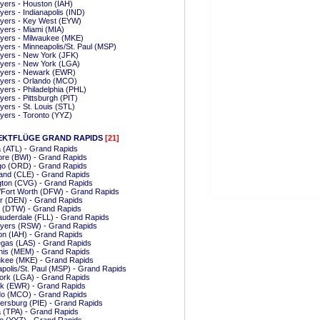
yers - Houston (IAH)
yers - Indianapolis (IND)
Myers - Key West (EYW)
yers - Miami (MIA)
yers - Milwaukee (MKE)
yers - Minneapolis/St. Paul (MSP)
yers - New York (JFK)
yers - New York (LGA)
Myers - Newark (EWR)
Myers - Orlando (MCO)
yers - Philadelphia (PHL)
yers - Pittsburgh (PIT)
yers - St. Louis (STL)
yers - Toronto (YYZ)
EKTFLÜGE GRAND RAPIDS
[21]
a (ATL) - Grand Rapids
ore (BWI) - Grand Rapids
go (ORD) - Grand Rapids
and (CLE) - Grand Rapids
gton (CVG) - Grand Rapids
/Fort Worth (DFW) - Grand Rapids
r (DEN) - Grand Rapids
t (DTW) - Grand Rapids
auderdale (FLL) - Grand Rapids
Myers (RSW) - Grand Rapids
n (IAH) - Grand Rapids
gas (LAS) - Grand Rapids
is (MEM) - Grand Rapids
ukee (MKE) - Grand Rapids
polis/St. Paul (MSP) - Grand Rapids
ork (LGA) - Grand Rapids
k (EWR) - Grand Rapids
do (MCO) - Grand Rapids
tersburg (PIE) - Grand Rapids
 (TPA) - Grand Rapids