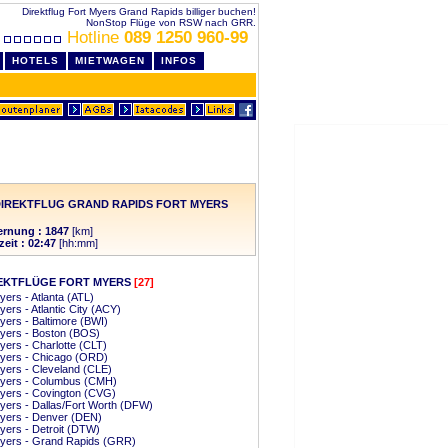
Direktflug Fort Myers Grand Rapids billiger buchen!
NonStop Flüge von RSW nach GRR.
Hotline
089 1250 960-99
HOTELS
MIETWAGEN
INFOS
IREKTFLUG GRAND RAPIDS FORT MYERS
ernung : 1847
[km]
zeit : 02:47
[hh:mm]
EKTFLÜGE FORT MYERS
[27]
yers - Atlanta (ATL)
yers - Atlantic City (ACY)
yers - Baltimore (BWI)
yers - Boston (BOS)
yers - Charlotte (CLT)
Myers - Chicago (ORD)
yers - Cleveland (CLE)
Myers - Columbus (CMH)
yers - Covington (CVG)
yers - Dallas/Fort Worth (DFW)
Myers - Denver (DEN)
yers - Detroit (DTW)
Myers - Grand Rapids (GRR)