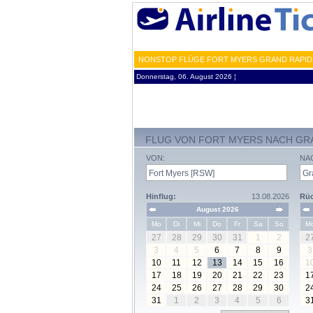
NONSTOP FLÜGE FORT MYERS GRAND RAPIDS
Donnerstag, 06. August 2026 ¦
FLUG VON FORT MYERS NACH GR
VON:
NA
Hinflug:
13.08.2026
Rüc
August 2026
Mo
Di
Mi
Do
Fr
Sa
So
M
27
28
29
30
31
1
2
2
3
4
5
6
7
8
9
3
10
11
12
13
14
15
16
1
17
18
19
20
21
22
23
1
24
25
26
27
28
29
30
2
31
1
2
3
4
5
6
3