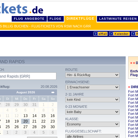
DIREKTFLÜGE
FLUG ANGEBOTE
FLÜGE
LASTMINUTE REISEN
 BILLIG BUCHEN - FLUGTICKETS VON RSW NACH GRR
AND RAPIDS
» «
D
CH:
ROUTE:
Entf
Flug
ERWACHSENE:
kflug:
20.08.2026
«
DIR
Fort M
August 2026
2-11 JAHRE
Fort M
o
Di
Mi
Do
Fr
Sa
So
Fort M
Fort M
7
28
29
30
31
1
2
Fort M
0-23 MONATE
4
5
6
7
8
9
Fort 
Fort M
0
11
12
13
14
15
16
Fort 
KLASSE:
7
18
19
20
21
22
23
Fort M
Fort M
4
25
26
27
28
29
30
Fort 
FLUGGESELLSCHAFT:
1
1
2
3
4
5
6
Fort M
Fort 