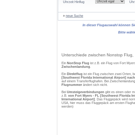
Uhrzeit Hinflug
Uhr
»
neue Suche
In dieser Flugauswahl können Sie
Bitte wähl
Unterschiede zwischen Nonstop Flug, 
Ein
NonStop Flug
ist z.B. ein Flug von Fort My
Zwischenlandung
.
Ein
Direktflug
ist ein Flug zwischen zwei Orten, b
[Southwest Florida International Airport] nach
auf einem Transferflughafen. Bei Zwischenlandunge
Flugnummer
ändert sich nicht.
Bei
Umsteigeverbindungen
gibt es einen oder 
z.B.
von Fort Myers - FL [Southwest Florida In
International Airport]
. Das Fluggepäck wird norm
USA, hier muss das Fluggepäck am ersten Flughaf
werden)