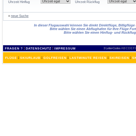
Uhrzeit Hinflug
Uhrzeit Rückflug
»
neue Suche
In dieser Flugauswahl können Sie direkt Direktflüge, Billigflüg
Bitte wählen Sie einen Abflughafen für Ihre Flüge For
Bitte wählen Sie einen Hinflug- und Rückflu
:
:
3 Letter-Codes
A
B
C
D
E
F
FRAGEN ?
DATENSCHUTZ
IMPRESSUM
:
:
:
:
:
FLÜGE
SKIURLAUB
GOLFREISEN
LASTMINUTE REISEN
SKIREISEN
S