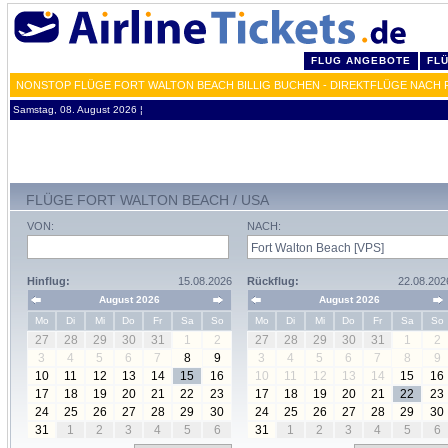
FLUG ANGEBOTE
FL
NONSTOP FLÜGE FORT WALTON BEACH BILLIG BUCHEN - DIREKTFLÜGE NACH 
Samstag, 08. August 2026 ¦
FLÜGE FORT WALTON BEACH / USA
VON:
NACH:
Hinflug:
15.08.2026
Rückflug:
22.08.202
August 2026
August 2026
Mo
Di
Mi
Do
Fr
Sa
So
Mo
Di
Mi
Do
Fr
Sa
So
27
28
29
30
31
1
2
27
28
29
30
31
1
2
3
4
5
6
7
8
9
3
4
5
6
7
8
9
10
11
12
13
14
15
16
10
11
12
13
14
15
16
17
18
19
20
21
22
23
17
18
19
20
21
22
23
24
25
26
27
28
29
30
24
25
26
27
28
29
30
31
1
2
3
4
5
6
31
1
2
3
4
5
6