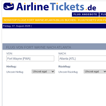
FLUG ANGEBOTE
FL
NONSTOP FLÜGE FORT WAYNE ATLANTA BILLIG BUCHEN - FLUGTICKETS VON F
Freitag, 07. August 2026 ¦
FLUG VON FORT WAYNE NACH ATLANTA
VON:
NACH:
Hinflug:
Rückflug:
Uhrzeit Hinflug
Uhrzeit Rückflug