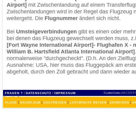
Airport]
mit Zwischenlandung auf einem Transferflug
Zwischenlandungen wird in der Regel das Flugzeug n
weitergeht. Die
Flugnummer
ändert sich nicht.
Bei
Umsteigeverbindungen
gibt es einen oder meh
bei denen das Flugzeug gewechselt werden muss, z
[Fort Wayne International Airport]- Flughafen X - 
William B. Hartsfield Atlanta International Airport]
normalerweise "durchgecheckt". (D.h. An den Zielflugh
Ausnahme: USA, hier muss das Fluggepäck am erste
abgeholt, durch den Zoll gebracht und dann wieder 
:
:
3 Letter-Codes
A
B
C
D
E
F
FRAGEN ?
DATENSCHUTZ
IMPRESSUM
:
:
:
:
:
FLÜGE
SKIURLAUB
GOLFREISEN
LASTMINUTE REISEN
SKIREISEN
S