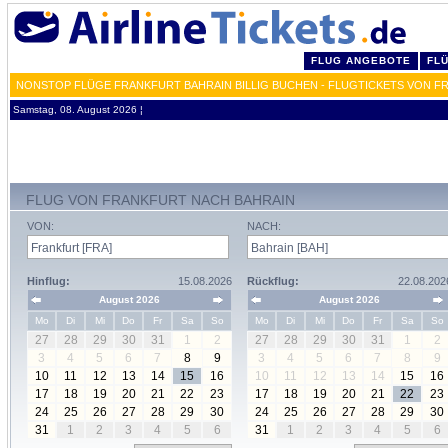
FLUG ANGEBOTE
FL
NONSTOP FLÜGE FRANKFURT BAHRAIN BILLIG BUCHEN - FLUGTICKETS VON F
Samstag, 08. August 2026 ¦
FLUG VON FRANKFURT NACH BAHRAIN
VON:
NACH:
Hinflug:
15.08.2026
Rückflug:
22.08.202
August 2026
August 2026
Mo
Di
Mi
Do
Fr
Sa
So
Mo
Di
Mi
Do
Fr
Sa
So
27
28
29
30
31
1
2
27
28
29
30
31
1
2
3
4
5
6
7
8
9
3
4
5
6
7
8
9
10
11
12
13
14
15
16
10
11
12
13
14
15
16
17
18
19
20
21
22
23
17
18
19
20
21
22
23
24
25
26
27
28
29
30
24
25
26
27
28
29
30
31
1
2
3
4
5
6
31
1
2
3
4
5
6