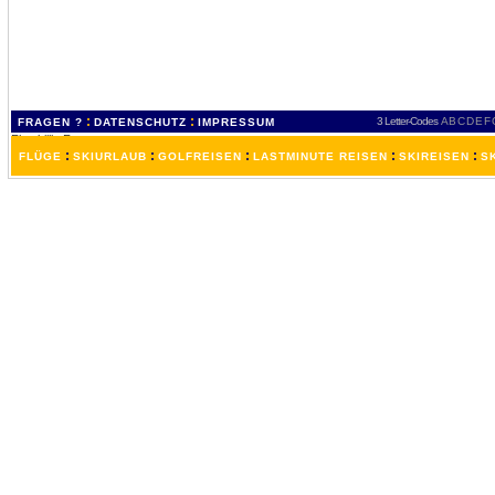
:
:
3 Letter-Codes
A
B
C
D
E
F
FRAGEN ?
DATENSCHUTZ
IMPRESSUM
:
:
:
:
:
FLÜGE
SKIURLAUB
GOLFREISEN
LASTMINUTE REISEN
SKIREISEN
S