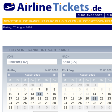
FLUG ANGEBOTE
FL
NONSTOP FLÜGE FRANKFURT KAIRO BILLIG BUCHEN - FLUGTICKETS VON FRA 
Freitag, 07. August 2026 ¦
FLUG VON FRANKFURT NACH KAIRO
VON:
NACH:
Hinflug:
14.08.2026
Rückflug:
21.08.202
August 2026
August 2026
Mo
Di
Mi
Do
Fr
Sa
So
Mo
Di
Mi
Do
Fr
Sa
So
27
28
29
30
31
1
2
27
28
29
30
31
1
2
3
4
5
6
7
8
9
3
4
5
6
7
8
9
10
11
12
13
14
15
16
10
11
12
13
14
15
16
17
18
19
20
21
22
23
17
18
19
20
21
22
23
24
25
26
27
28
29
30
24
25
26
27
28
29
30
31
1
2
3
4
5
6
31
1
2
3
4
5
6