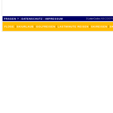
:
:
3 Letter-Codes
A
B
C
D
E
F
FRAGEN ?
DATENSCHUTZ
IMPRESSUM
:
:
:
:
:
FLÜGE
SKIURLAUB
GOLFREISEN
LASTMINUTE REISEN
SKIREISEN
S