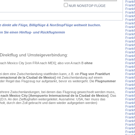
Frankf
Frankf
NUR NONSTOP FLÜGE
Frankf
Frankf
Frank
Frank
Frankf
 direkt alle Flüge, Billigflüge & NonStopFlüge weltweit buchen.
Frankf
Frankf
en Sie einen Hinflug- und Rückflugtermin
Frankf
Frankf
Frankf
Frankf
Frankf
Frankf
Direktflug und Umsteigeverbindung:
Frankf
Frankf
t nach Mexico City [von FRA nach MEX]; also von A nach B
ohne
Frankf
Frankf
Frankf
ei dem eine Zwischenlandung stattfinden kann, z.B. ein
Flug von Frankfurt
Frankf
ternacional de la Ciudad de Mexico]
mit Zwischenlandung auf einem
Frankf
 der Regel das Flugzeug nur aufgetankt, bevor es weitergeht. Die
Flugnummer
Frankf
Frankf
Frank
mehrere Zwischenlandungen, bei denen das Flugzeug gewechselt werden muss,
Frank
 nach Mexico City [Aeropuerto Internacional de la Ciudad de Mexico]
. Das
Frank
D.h. An den Zielflughafen weitergeleitet. Ausnahme: USA, hier muss das
Frankf
olt, durch den Zoll gebracht und dann wieder aufgegeben werden)
Frankf
Frank
Frankf
Frankf
Frankf
Frankf
Frankf
Frankf
Frank