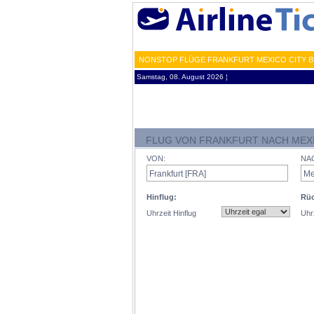
NONSTOP FLÜGE FRANKFURT MEXICO CITY BI
Samstag, 08. August 2026 ¦
FLUG VON FRANKFURT NACH MEXI
VON:
NA
Hinflug:
Rüc
Uhrzeit Hinflug
Uhr