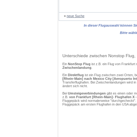
»
neue Suche
In dieser Flugauswahl können Sie
Bitte wähl
Unterschiede zwischen Nonstop Flug, 
Ein
NonStop Flug
ist z.B. ein Flug von Frankfur
Zwischenlandung
.
Ein
Direktflug
ist ein Flug zwischen zwei Orten, b
[Rhein-Main] nach Mexico City [Aeropuerto In
Transferflughafen. Bei Zwischenlandungen wird in
ändert sich nicht.
Bei
Umsteigeverbindungen
gibt es einen oder 
z.B.
von Frankfurt [Rhein-Main]- Flughafen X -
Fluggepäck wird normalerweise "durchgecheckt". (
Fluggepäck am ersten Flughafen in den USA abgeh