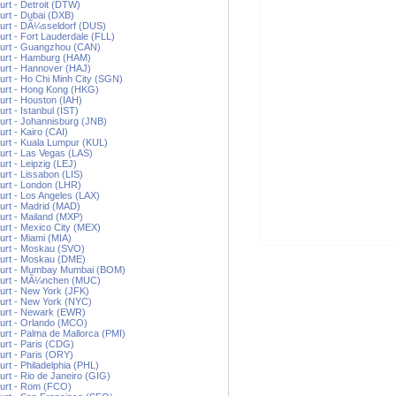
urt - Detroit (DTW)
urt - Dubai (DXB)
urt - DÃ¼sseldorf (DUS)
urt - Fort Lauderdale (FLL)
furt - Guangzhou (CAN)
furt - Hamburg (HAM)
urt - Hannover (HAJ)
urt - Ho Chi Minh City (SGN)
urt - Hong Kong (HKG)
urt - Houston (IAH)
urt - Istanbul (IST)
urt - Johannisburg (JNB)
urt - Kairo (CAI)
urt - Kuala Lumpur (KUL)
urt - Las Vegas (LAS)
urt - Leipzig (LEJ)
urt - Lissabon (LIS)
urt - London (LHR)
urt - Los Angeles (LAX)
urt - Madrid (MAD)
urt - Mailand (MXP)
urt - Mexico City (MEX)
urt - Miami (MIA)
urt - Moskau (SVO)
furt - Moskau (DME)
furt - Mumbay Mumbai (BOM)
furt - MÃ¼nchen (MUC)
urt - New York (JFK)
urt - New York (NYC)
furt - Newark (EWR)
urt - Orlando (MCO)
urt - Palma de Mallorca (PMI)
urt - Paris (CDG)
urt - Paris (ORY)
urt - Philadelphia (PHL)
urt - Rio de Janeiro (GIG)
furt - Rom (FCO)