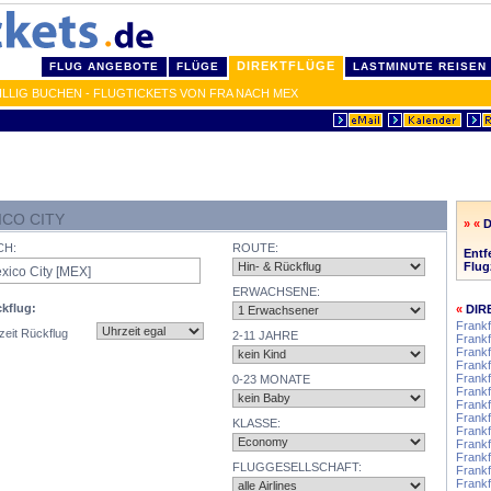
DIREKTFLÜGE
FLUG ANGEBOTE
FLÜGE
LASTMINUTE REISEN
LLIG BUCHEN - FLUGTICKETS VON FRA NACH MEX
CO CITY
» «
D
CH:
ROUTE:
Entf
Flug
ERWACHSENE:
kflug:
«
DIR
Frankf
zeit Rückflug
2-11 JAHRE
Frankf
Frankf
Frankf
Frankf
0-23 MONATE
Frankf
Frankf
Frankf
KLASSE:
Frankf
Frankf
Frankf
FLUGGESELLSCHAFT:
Frankf
Frankf