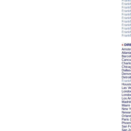
Frankf
Frankf
Frankf
Frankf
Frankf
Frankf
Frankf
Frankf
Frankf
Frankf
Frank
«
DIR
Amste
Atlant
Barcel
Cancu
Charlo
Chicag
Dallas
Denver
Detroi
Frankf
Housto
Las Ve
Londo
London
Los An
Madrid
Miami 
New Yo
Newar
Orland
Paris 
Phoeni
San Fr
San Jo