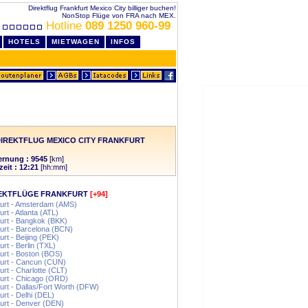
Direktflug Frankfurt Mexico City billiger buchen!
NonStop Flüge von FRA nach MEX.
Hotline
089 1250 960-99
HOTELS
MIETWAGEN
INFOS
IREKTFLUG MEXICO CITY FRANKFURT
ernung : 9545
[km]
zeit : 12:21
[hh:mm]
EKTFLÜGE FRANKFURT
[+94]
urt - Amsterdam (AMS)
urt - Atlanta (ATL)
urt - Bangkok (BKK)
urt - Barcelona (BCN)
urt - Beijing (PEK)
urt - Berlin (TXL)
urt - Boston (BOS)
urt - Cancun (CUN)
urt - Charlotte (CLT)
urt - Chicago (ORD)
urt - Dallas/Fort Worth (DFW)
urt - Delhi (DEL)
urt - Denver (DEN)