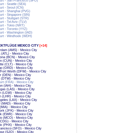
urt - San Francisco (SFO)
urt - Seattle (SEA)
urt - Seoul (ICN)
urt - Shanghai (PVG)
urt - Singapore (SIN)
urt - Stuttgart (STR)
urt - Tel Aviv (TLV)
urt - Tokio (NRT)
urt - Toronto (YYZ)
urt - Washington (IAD)
furt - Windhoek (WDH)
EKTFLÜGE MEXICO CITY
[+14]
rdam (AMS) - Mexico City
a (ATL) - Mexico City
ona (BCN) - Mexico City
n (CUN) - Mexico City
tte (CLT) - Mexico City
o (ORD) - Mexico City
/Fort Worth (DFW) - Mexico City
 (DEN) - Mexico City
t (DTW) - Mexico City
urt (FRA) - Mexico City
n (IAH) - Mexico City
gas (LAS) - Mexico City
n (LGW) - Mexico City
 (LHR) - Mexico City
geles (LAX) - Mexico City
 (MAD) - Mexico City
(MIA) - Mexico City
rk (JFK) - Mexico City
k (EWR) - Mexico City
o (MCO) - Mexico City
(CDG) - Mexico City
x (PHX) - Mexico City
ancisco (SFO) - Mexico City
se (SJO) - Mexico City