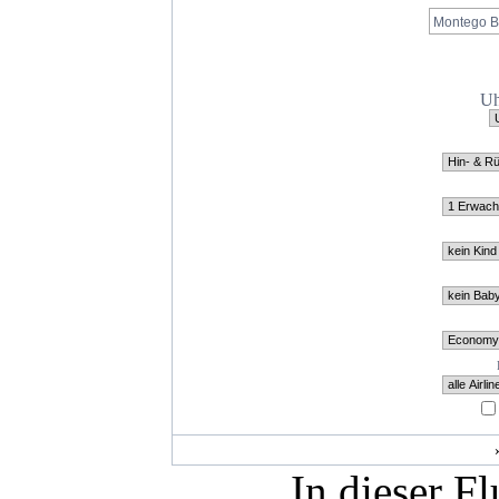
Uh
In dieser F