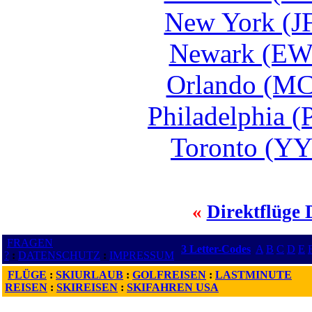
New York (J
Newark (EW
Orlando (MC
Philadelphia 
Toronto (YY
«
Direktflüge 
FRAGEN
3 Letter-Codes
A
B
C
D
E
?
:
DATENSCHUTZ
:
IMPRESSUM
FLÜGE
:
SKIURLAUB
:
GOLFREISEN
:
LASTMINUTE
REISEN
:
SKIREISEN
:
SKIFAHREN USA