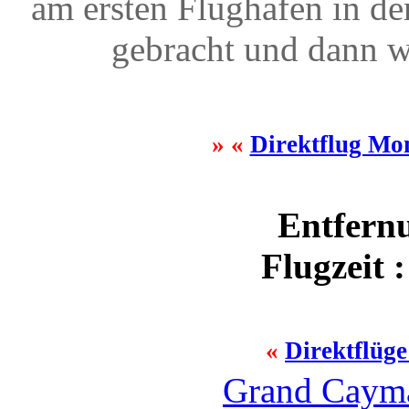
am ersten Flughafen in d
gebracht und dann w
» «
Direktflug M
Entfernu
Flugzeit 
«
Direktflüg
Grand Cayma