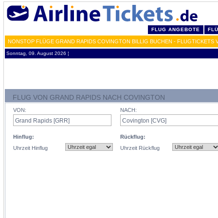
FLUG ANGEBOTE
FL
NONSTOP FLÜGE GRAND RAPIDS COVINGTON BILLIG BUCHEN - FLUGTICKETS
Sonntag, 09. August 2026 ¦
FLUG VON GRAND RAPIDS NACH COVINGTON
VON:
NACH:
Hinflug:
Rückflug:
Uhrzeit Hinflug
Uhrzeit Rückflug