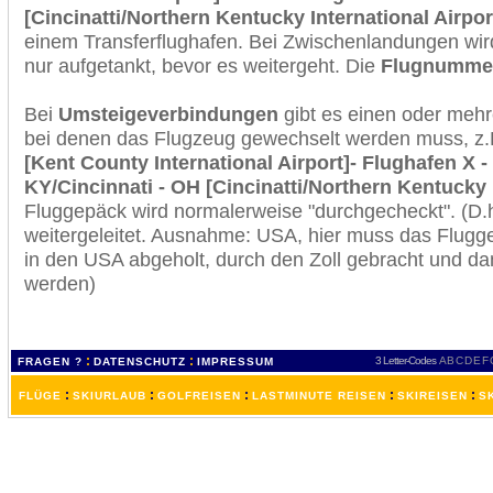
[Cincinatti/Northern Kentucky International Airpor
einem Transferflughafen. Bei Zwischenlandungen wir
nur aufgetankt, bevor es weitergeht. Die
Flugnumme
Bei
Umsteigeverbindungen
gibt es einen oder meh
bei denen das Flugzeug gewechselt werden muss, z
[Kent County International Airport]- Flughafen X 
KY/Cincinnati - OH [Cincinatti/Northern Kentucky I
Fluggepäck wird normalerweise "durchgecheckt". (D.h
weitergeleitet. Ausnahme: USA, hier muss das Flugg
in den USA abgeholt, durch den Zoll gebracht und d
werden)
:
:
3 Letter-Codes
A
B
C
D
E
F
FRAGEN ?
DATENSCHUTZ
IMPRESSUM
:
:
:
:
:
FLÜGE
SKIURLAUB
GOLFREISEN
LASTMINUTE REISEN
SKIREISEN
S