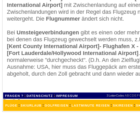
International Airport]
mit Zwischenlandung auf einem
Zwischenlandungen wird in der Regel das Flugzeug n
weitergeht. Die
Flugnummer
ändert sich nicht.
Bei
Umsteigeverbindungen
gibt es einen oder meh
bei denen das Flugzeug gewechselt werden muss, z
[Kent County International Airport]- Flughafen X -
[Fort Lauderdale/Hollywood International Airport]
normalerweise "durchgecheckt". (D.h. An den Zielflugh
Ausnahme: USA, hier muss das Fluggepäck am erste
abgeholt, durch den Zoll gebracht und dann wieder 
:
:
3 Letter-Codes
A
B
C
D
E
F
FRAGEN ?
DATENSCHUTZ
IMPRESSUM
:
:
:
:
:
FLÜGE
SKIURLAUB
GOLFREISEN
LASTMINUTE REISEN
SKIREISEN
S