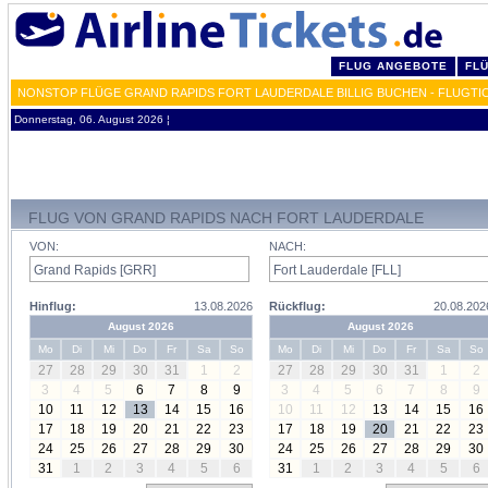
FLUG ANGEBOTE
FL
NONSTOP FLÜGE GRAND RAPIDS FORT LAUDERDALE BILLIG BUCHEN - FLUGTI
Donnerstag, 06. August 2026 ¦
FLUG VON GRAND RAPIDS NACH FORT LAUDERDALE
VON:
NACH:
Hinflug:
13.08.2026
Rückflug:
20.08.202
August 2026
August 2026
Mo
Di
Mi
Do
Fr
Sa
So
Mo
Di
Mi
Do
Fr
Sa
So
27
28
29
30
31
1
2
27
28
29
30
31
1
2
3
4
5
6
7
8
9
3
4
5
6
7
8
9
10
11
12
13
14
15
16
10
11
12
13
14
15
16
17
18
19
20
21
22
23
17
18
19
20
21
22
23
24
25
26
27
28
29
30
24
25
26
27
28
29
30
31
1
2
3
4
5
6
31
1
2
3
4
5
6