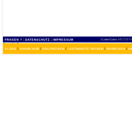
:
:
3 Letter-Codes
A
B
C
D
E
F
FRAGEN ?
DATENSCHUTZ
IMPRESSUM
:
:
:
:
:
FLÜGE
SKIURLAUB
GOLFREISEN
LASTMINUTE REISEN
SKIREISEN
S