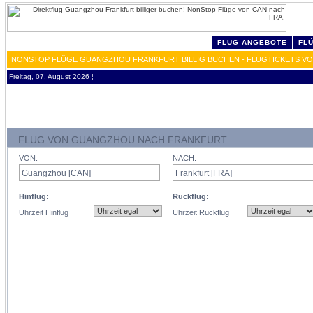
FLUG ANGEBOTE
FL
NONSTOP FLÜGE GUANGZHOU FRANKFURT BILLIG BUCHEN - FLUGTICKETS VO
Freitag, 07. August 2026 ¦
FLUG VON GUANGZHOU NACH FRANKFURT
VON:
NACH:
Hinflug:
Rückflug:
Uhrzeit Hinflug
Uhrzeit Rückflug