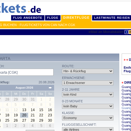
DIREKTFLÜGE
FLUG ANGEBOTE
FLÜGE
LASTMINUTE REISEN
G BUCHEN - FLUGTICKETS VON CAN NACH CGK
ARTA
» «
CH:
ROUTE:
Entf
Flug
ERWACHSENE:
kflug:
20.08.2026
«
DIR
Guang
August 2026
2-11 JAHRE
Guangz
o
Di
Mi
Do
Fr
Sa
So
Guang
Guang
7
28
29
30
31
1
2
Guang
0-23 MONATE
4
5
6
7
8
9
Guang
Guang
0
11
12
13
14
15
16
Guang
KLASSE:
7
18
19
20
21
22
23
Guang
Guang
4
25
26
27
28
29
30
Guang
FLUGGESELLSCHAFT:
1
1
2
3
4
5
6
Guang
Guang