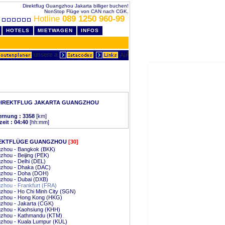
Direktflug Guangzhou Jakarta billiger buchen!
NonStop Flüge von CAN nach CGK.
Hotline
089 1250 960-99
HOTELS
MIETWAGEN
INFOS
DIREKTFLUG JAKARTA GUANGZHOU
ernung : 3358
[km]
zeit : 04:40
[hh:mm]
EKTFLÜGE GUANGZHOU
[30]
zhou - Bangkok (BKK)
hou - Beijing (PEK)
zhou - Delhi (DEL)
zhou - Dhaka (DAC)
zhou - Doha (DOH)
zhou - Dubai (DXB)
zhou - Frankfurt (FRA)
zhou - Ho Chi Minh City (SGN)
zhou - Hong Kong (HKG)
zhou - Jakarta (CGK)
zhou - Kaohsiung (KHH)
zhou - Kathmandu (KTM)
zhou - Kuala Lumpur (KUL)