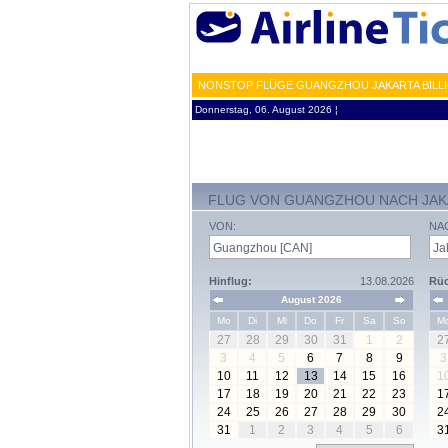
NONSTOP FLÜGE GUANGZHOU JAKARTA BILLI
Donnerstag, 06. August 2026 ¦
FLUG VON GUANGZHOU NACH JAK
VON:
NA
Hinflug:
13.08.2026
Rüc
August 2026
Mo
Di
Mi
Do
Fr
Sa
So
M
27
28
29
30
31
1
2
2
3
4
5
6
7
8
9
3
10
11
12
13
14
15
16
1
17
18
19
20
21
22
23
1
24
25
26
27
28
29
30
2
31
1
2
3
4
5
6
3