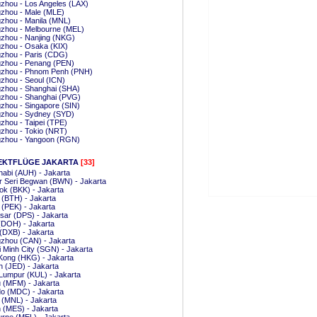
zhou - Los Angeles (LAX)
zhou - Male (MLE)
zhou - Manila (MNL)
zhou - Melbourne (MEL)
zhou - Nanjing (NKG)
zhou - Osaka (KIX)
zhou - Paris (CDG)
zhou - Penang (PEN)
zhou - Phnom Penh (PNH)
zhou - Seoul (ICN)
zhou - Shanghai (SHA)
zhou - Shanghai (PVG)
zhou - Singapore (SIN)
zhou - Sydney (SYD)
hou - Taipei (TPE)
zhou - Tokio (NRT)
zhou - Yangoon (RGN)
EKTFLÜGE JAKARTA
[33]
abi (AUH) - Jakarta
r Seri Begwan (BWN) - Jakarta
k (BKK) - Jakarta
(BTH) - Jakarta
g (PEK) - Jakarta
ar (DPS) - Jakarta
(DOH) - Jakarta
(DXB) - Jakarta
zhou (CAN) - Jakarta
 Minh City (SGN) - Jakarta
Kong (HKG) - Jakarta
 (JED) - Jakarta
Lumpur (KUL) - Jakarta
 (MFM) - Jakarta
o (MDC) - Jakarta
 (MNL) - Jakarta
 (MES) - Jakarta