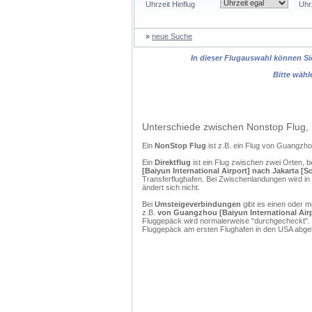
Uhrzeit Hinflug
Uhr
»
neue Suche
In dieser Flugauswahl können Sie
Bitte wähl
Unterschiede zwischen Nonstop Flug, 
Ein
NonStop Flug
ist z.B. ein Flug von Guangzh
Ein
Direktflug
ist ein Flug zwischen zwei Orten, b
[Baiyun International Airport] nach Jakarta [S
Transferflughafen. Bei Zwischenlandungen wird in
ändert sich nicht.
Bei
Umsteigeverbindungen
gibt es einen oder 
z.B.
von Guangzhou [Baiyun International Airpo
Fluggepäck wird normalerweise "durchgecheckt". (
Fluggepäck am ersten Flughafen in den USA abgeh