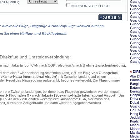
Guang
zeit Rückflug
Guang
NUR NONSTOP FLÜGE
Guang
Guang
Guang
Guang
Guang
 direkt alle Flüge, Billigflüge & NonStopFlüge weltweit buchen.
Guang
Guang
en Sie einen Hinflug- und Rückflugtermin
Guang
Guang
Guang
Guang
Guang
Guangz
Direktflug und Umsteigeverbindung:
Guang
Guang
ou nach Jakarta [von CAN nach CGK]; also von A nach B
ohne Zwischenlandung
.
«
DIR
ei dem eine Zwischenlandung stattfinden kann, z.B. ein
Flug von Guangzhou
Abu Dh
oekarno-Hatta International Airport]
mit Zwischenlandung auf einem
Banda
 der Regel das Flugzeug nur aufgetankt, bevor es weitergeht. Die
Flugnummer
Bangko
Batam 
Beijin
mehrere Zwischenlandungen, bei denen das Flugzeug gewechselt werden muss,
Denpas
rt]- Flughafen X - nach Jakarta [Soekarno-Hatta International Airport]
. Das
Doha 
D.h. An den Zielflughafen weitergeleitet. Ausnahme: USA, hier muss das
Dubai 
olt, durch den Zoll gebracht und dann wieder aufgegeben werden)
Guang
Ho Chi
Hong 
Jeddah
Kuala 
Macau
Manad
Manila
Medan