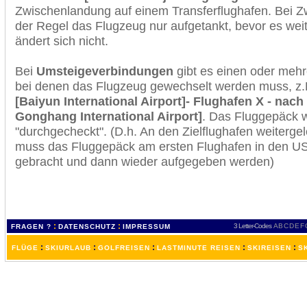
Zwischenlandung auf einem Transferflughafen. Bei Z
der Regel das Flugzeug nur aufgetankt, bevor es wei
ändert sich nicht.
Bei
Umsteigeverbindungen
gibt es einen oder meh
bei denen das Flugzeug gewechselt werden muss, z
[Baiyun International Airport]- Flughafen X - nac
Gonghang International Airport]
. Das Fluggepäck 
"durchgecheckt". (D.h. An den Zielflughafen weiterge
muss das Fluggepäck am ersten Flughafen in den USA
gebracht und dann wieder aufgegeben werden)
:
:
3 Letter-Codes
A
B
C
D
E
F
FRAGEN ?
DATENSCHUTZ
IMPRESSUM
:
:
:
:
:
FLÜGE
SKIURLAUB
GOLFREISEN
LASTMINUTE REISEN
SKIREISEN
S