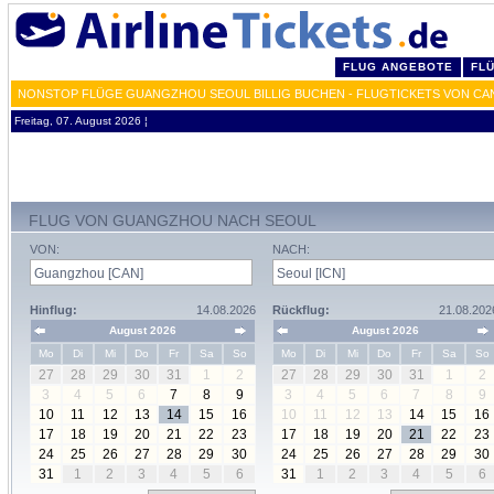
FLUG ANGEBOTE
FL
NONSTOP FLÜGE GUANGZHOU SEOUL BILLIG BUCHEN - FLUGTICKETS VON CA
Freitag, 07. August 2026 ¦
FLUG VON GUANGZHOU NACH SEOUL
VON:
NACH:
Hinflug:
14.08.2026
Rückflug:
21.08.202
August 2026
August 2026
Mo
Di
Mi
Do
Fr
Sa
So
Mo
Di
Mi
Do
Fr
Sa
So
27
28
29
30
31
1
2
27
28
29
30
31
1
2
3
4
5
6
7
8
9
3
4
5
6
7
8
9
10
11
12
13
14
15
16
10
11
12
13
14
15
16
17
18
19
20
21
22
23
17
18
19
20
21
22
23
24
25
26
27
28
29
30
24
25
26
27
28
29
30
31
1
2
3
4
5
6
31
1
2
3
4
5
6