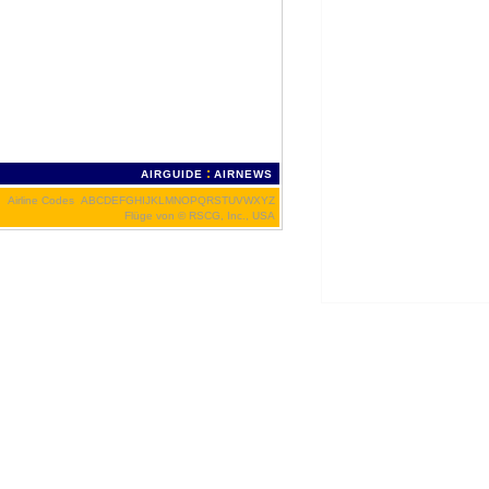
:
AIRGUIDE
AIRNEWS
Airline Codes
A
B
C
D
E
F
G
H
I
J
K
L
M
N
O
P
Q
R
S
T
U
V
W
X
Y
Z
Flüge von
© RSCG, Inc., USA