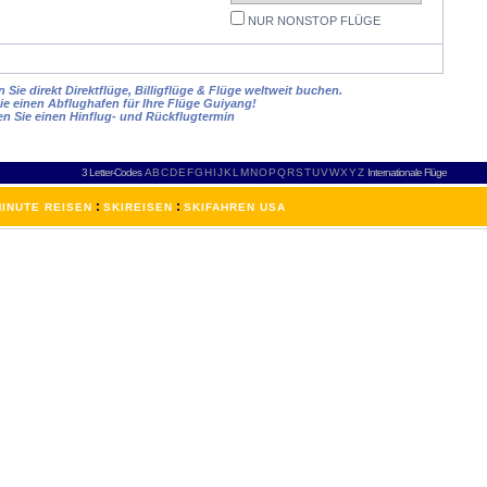
NUR NONSTOP FLÜGE
Sie direkt Direktflüge, Billigflüge & Flüge weltweit buchen.
ie einen Abflughafen für Ihre Flüge Guiyang!
en Sie einen Hinflug- und Rückflugtermin
3 Letter-Codes
A
B
C
D
E
F
G
H
I
J
K
L
M
N
O
P
Q
R
S
T
U
V
W
X
Y
Z
Internationale Flüge
:
:
INUTE REISEN
SKIREISEN
SKIFAHREN USA