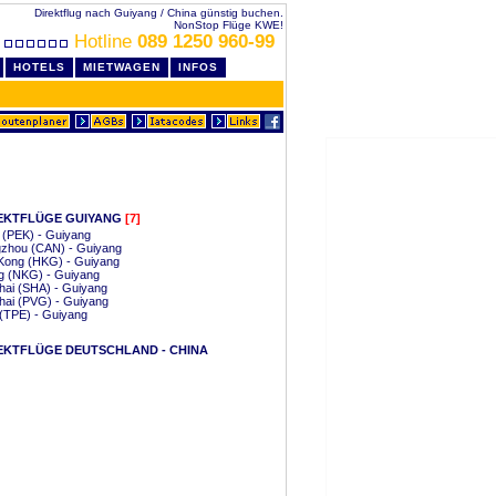
Direktflug nach Guiyang / China günstig buchen.
NonStop Flüge KWE!
Hotline
089 1250 960-99
HOTELS
MIETWAGEN
INFOS
EKTFLÜGE GUIYANG
[7]
g (PEK) - Guiyang
zhou (CAN) - Guiyang
Kong (HKG) - Guiyang
g (NKG) - Guiyang
hai (SHA) - Guiyang
hai (PVG) - Guiyang
 (TPE) - Guiyang
EKTFLÜGE DEUTSCHLAND - CHINA