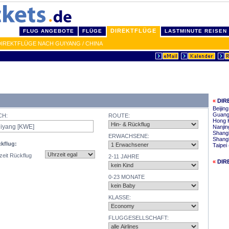
DIREKTFLÜGE
FLUG ANGEBOTE
FLÜGE
LASTMINUTE REISEN
DIREKTFLÜGE NACH GUIYANG / CHINA
«
DIR
Beijin
Guang
CH:
ROUTE:
Hong 
Nanjin
Shang
ERWACHSENE:
Shang
kflug:
Taipei
zeit Rückflug
2-11 JAHRE
«
DIR
0-23 MONATE
KLASSE:
FLUGGESELLSCHAFT: