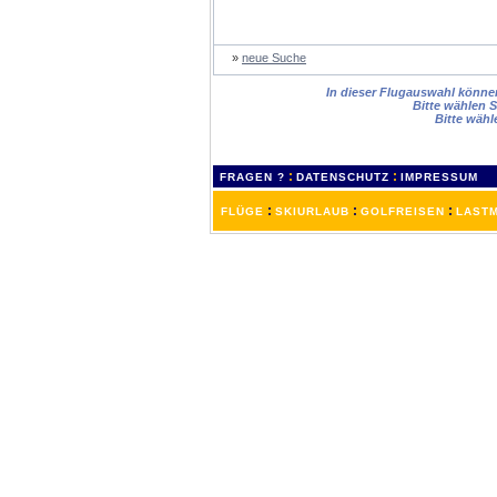
»
neue Suche
In dieser Flugauswahl können 
Bitte wählen S
Bitte wähl
:
:
FRAGEN ?
DATENSCHUTZ
IMPRESSUM
:
:
:
FLÜGE
SKIURLAUB
GOLFREISEN
LASTM