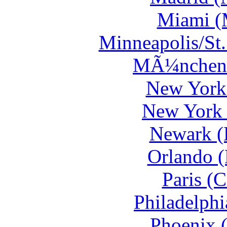
Miami (
Minneapolis/St.
MÃ¼nchen 
New York 
New York 
Newark (
Orlando 
Paris (
Philadelph
Phoenix 