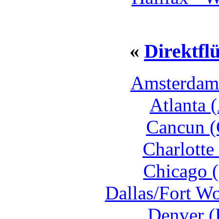
«
Direktfl
Amsterdam
Atlanta 
Cancun (
Charlotte
Chicago 
Dallas/Fort W
Denver (