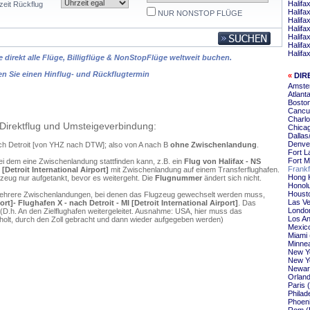
Halifa
zeit Rückflug
Halifa
NUR NONSTOP FLÜGE
Halifa
Halifa
Halifa
Halifa
Halifa
 direkt alle Flüge, Billigflüge & NonStopFlüge weltweit buchen.
en Sie einen Hinflug- und Rückflugtermin
«
DIR
Amster
Atlanta
Boston
Cancun
Charlo
Direktflug und Umsteigeverbindung:
Chicag
Dallas
Denver
nach Detroit [von YHZ nach DTW]; also von A nach B
ohne Zwischenlandung
.
Fort L
Fort M
ei dem eine Zwischenlandung stattfinden kann, z.B. ein
Flug von Halifax - NS
Frankf
 [Detroit International Airport]
mit Zwischenlandung auf einem Transferflughafen.
Hong K
zeug nur aufgetankt, bevor es weitergeht. Die
Flugnummer
ändert sich nicht.
Honolu
Housto
mehrere Zwischenlandungen, bei denen das Flugzeug gewechselt werden muss,
Las Ve
ort]- Flughafen X - nach Detroit - MI [Detroit International Airport]
. Das
London
D.h. An den Zielflughafen weitergeleitet. Ausnahme: USA, hier muss das
Los An
olt, durch den Zoll gebracht und dann wieder aufgegeben werden)
Mexico
Miami 
Minnea
New Yo
New Yo
Newark
Orland
Paris 
Philad
Phoeni