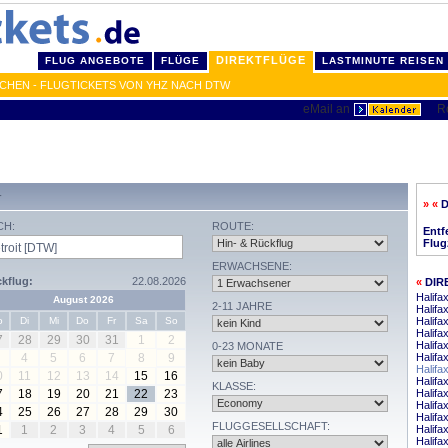
DIREKTFLÜGE
FLUG ANGEBOTE
FLÜGE
LASTMINUTE REISEN
UCHEN - FLUGTICKETS VON YHZ NACH DTW
T
» «
D
CH:
ROUTE:
Entf
Flug
ERWACHSENE:
kflug:
22.08.2026
«
DIR
Halifa
August 2026
2-11 JAHRE
Halifa
o
Di
Mi
Do
Fr
Sa
So
Halifa
Halifa
7
28
29
30
31
1
2
Halifa
0-23 MONATE
4
5
6
7
8
9
Halifa
Halifa
0
11
12
13
14
15
16
Halifa
KLASSE:
7
18
19
20
21
22
23
Halifa
Halifa
4
25
26
27
28
29
30
Halifa
FLUGGESELLSCHAFT:
1
1
2
3
4
5
6
Halifa
Halifa