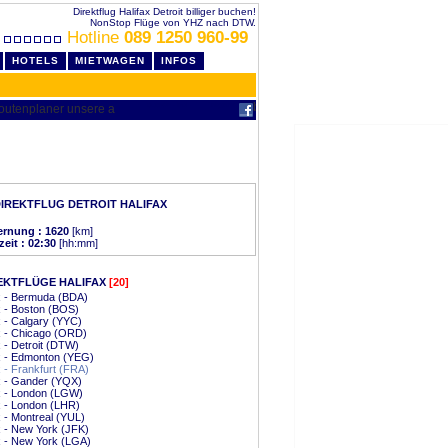
Direktflug Halifax Detroit billiger buchen!
NonStop Flüge von YHZ nach DTW.
Hotline
089 1250 960-99
HOTELS
MIETWAGEN
INFOS
IREKTFLUG DETROIT HALIFAX
ernung : 1620
[km]
zeit : 02:30
[hh:mm]
EKTFLÜGE HALIFAX
[20]
x - Bermuda (BDA)
x - Boston (BOS)
x - Calgary (YYC)
x - Chicago (ORD)
x - Detroit (DTW)
x - Edmonton (YEG)
x - Frankfurt (FRA)
x - Gander (YQX)
x - London (LGW)
x - London (LHR)
x - Montreal (YUL)
x - New York (JFK)
x - New York (LGA)