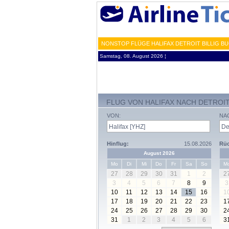
NONSTOP FLÜGE HALIFAX DETROIT BILLIG B
Samstag, 08. August 2026 ¦
FLUG VON HALIFAX NACH DETROI
VON:
NA
Hinflug:
15.08.2026
Rüc
August 2026
Mo
Di
Mi
Do
Fr
Sa
So
M
27
28
29
30
31
1
2
2
3
4
5
6
7
8
9
3
10
11
12
13
14
15
16
1
17
18
19
20
21
22
23
1
24
25
26
27
28
29
30
2
31
1
2
3
4
5
6
3