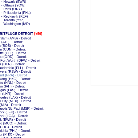
x - Newark (EWR)
x - Ottawa (YOW)
x - Paris (ORY)
x - Philadelphia (PHL)
x - Reykjavik (KEF)
x - Toronto (YYZ)
x - Washington (IAD)
EKTFLÜGE DETROIT
[+56]
dam (AMS) - Detroit
 (ATL) - Detroit
 (BOS) - Detroit
 (CUN) - Detroit
tte (CLT) - Detroit
o (ORD) - Detroit
/Fort Worth (DFW) - Detroit
 (DEN) - Detroit
auderdale (FLL) - Detroit
yers (RSW) - Detroit
urt (FRA) - Detroit
ong (HKG) - Detroit
lu (HNL) - Detroit
n (IAH) - Detroit
gas (LAS) - Detroit
 (LHR) - Detroit
geles (LAX) - Detroit
 City (MEX) - Detroit
(MIA) - Detroit
polis/St. Paul (MSP) - Detroit
rk (JFK) - Detroit
rk (LGA) - Detroit
 (EWR) - Detroit
o (MCO) - Detroit
(CDG) - Detroit
elphia (PHL) - Detroit
x (PHX) - Detroit