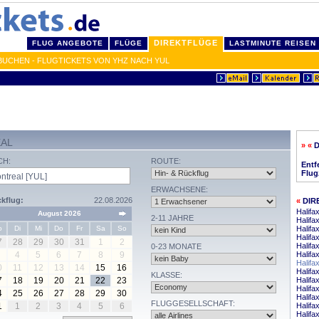
DIREKTFLÜGE
FLUG ANGEBOTE
FLÜGE
LASTMINUTE REISEN
BUCHEN - FLUGTICKETS VON YHZ NACH YUL
EAL
» «
D
CH:
ROUTE:
Entf
Flug
ERWACHSENE:
kflug:
22.08.2026
«
DIR
Halifa
August 2026
2-11 JAHRE
Halifa
o
Di
Mi
Do
Fr
Sa
So
Halifa
Halifa
7
28
29
30
31
1
2
Halifa
0-23 MONATE
4
5
6
7
8
9
Halifa
Halifa
0
11
12
13
14
15
16
Halifa
KLASSE:
7
18
19
20
21
22
23
Halifa
Halifa
4
25
26
27
28
29
30
Halifa
FLUGGESELLSCHAFT:
1
1
2
3
4
5
6
Halifa
Halifa