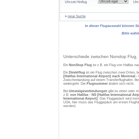
Uhrzeit Hinflug
Uhr
»
neue Suche
In dieser Flugauswahl können Sie
Bitte wähl
Unterschiede zwischen Nonstop Flug, 
Ein
NonStop Flug
ist z.B. ein Flug von Halifax 
Ein
Direktflug
ist ein Flug zwischen zwei Orten, b
[Halifax International Airport] nach Montreal -
Zwischenlandung auf einem Transferflughafen. Bei
weitergeht. Die
Flugnummer
ändert sich nicht.
Bei
Umsteigeverbindungen
gibt es einen oder 
z.B.
von Halifax - NS [Halifax International Air
International Airport]
. Das Fluggepäck wird norm
USA, hier muss das Fluggepäck am ersten Flughaf
werden)