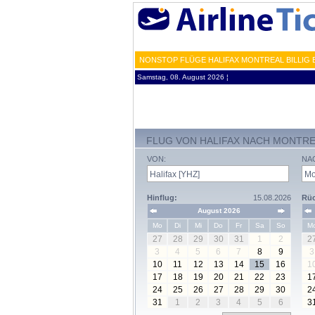
NONSTOP FLÜGE HALIFAX MONTREAL BILLIG 
Samstag, 08. August 2026 ¦
FLUG VON HALIFAX NACH MONTR
VON:
NA
Hinflug:
15.08.2026
Rüc
August 2026
Mo
Di
Mi
Do
Fr
Sa
So
M
27
28
29
30
31
1
2
2
3
4
5
6
7
8
9
3
10
11
12
13
14
15
16
1
17
18
19
20
21
22
23
1
24
25
26
27
28
29
30
2
31
1
2
3
4
5
6
3