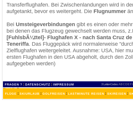
Transferflughafen. Bei Zwischenlandungen wird in de
aufgetankt, bevor es weitergeht. Die
Flugnummer
änd
Bei
Umsteigeverbindungen
gibt es einen oder meh
bei denen das Flugzeug gewechselt werden muss, z
[FuhlsbÃ¼ttel]- Flughafen X - nach Santa Cruz de 
Teneriffa
. Das Fluggepäck wird normalerweise "durc
Zielflughafen weitergeleitet. Ausnahme: USA, hier 
ersten Flughafen in den USA abgeholt, durch den Zol
aufgegeben werden)
:
:
3 Letter-Codes
A
B
C
D
E
F
FRAGEN ?
DATENSCHUTZ
IMPRESSUM
:
:
:
:
:
FLÜGE
SKIURLAUB
GOLFREISEN
LASTMINUTE REISEN
SKIREISEN
S