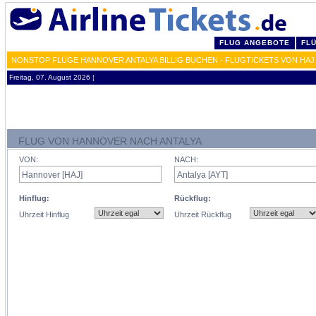
FLUG ANGEBOTE
FL
NONSTOP FLÜGE HANNOVER ANTALYA BILLIG BUCHEN - FLUGTICKETS VON HAJ
Freitag, 07. August 2026 ¦
FLUG VON HANNOVER NACH ANTALYA
VON:
NACH:
Hinflug:
Rückflug:
Uhrzeit Hinflug
Uhrzeit Rückflug