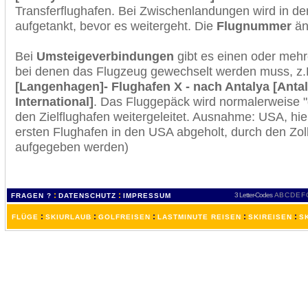
Transferflughafen. Bei Zwischenlandungen wird in de
aufgetankt, bevor es weitergeht. Die
Flugnummer
änd
Bei
Umsteigeverbindungen
gibt es einen oder meh
bei denen das Flugzeug gewechselt werden muss, z
[Langenhagen]- Flughafen X - nach Antalya [Anta
International]
. Das Fluggepäck wird normalerweise "
den Zielflughafen weitergeleitet. Ausnahme: USA, h
ersten Flughafen in den USA abgeholt, durch den Zol
aufgegeben werden)
:
:
3 Letter-Codes
A
B
C
D
E
F
FRAGEN ?
DATENSCHUTZ
IMPRESSUM
:
:
:
:
:
FLÜGE
SKIURLAUB
GOLFREISEN
LASTMINUTE REISEN
SKIREISEN
S