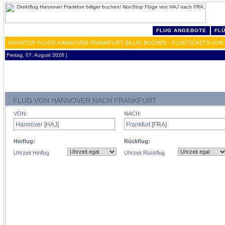
FLUG ANGEBOTE
FL
NONSTOP FLÜGE HANNOVER FRANKFURT BILLIG BUCHEN - FLUGTICKETS VON
Freitag, 07. August 2026 ¦
FLUG VON HANNOVER NACH FRANKFURT
VON:
NACH:
Hinflug:
Rückflug:
Uhrzeit Hinflug
Uhrzeit Rückflug