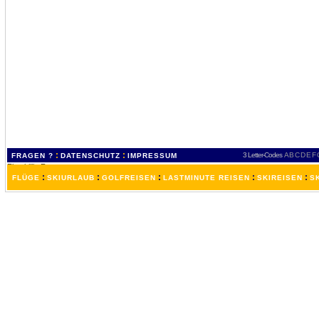
:
:
3 Letter-Codes
A
B
C
D
E
F
FRAGEN ?
DATENSCHUTZ
IMPRESSUM
:
:
:
:
:
FLÜGE
SKIURLAUB
GOLFREISEN
LASTMINUTE REISEN
SKIREISEN
S