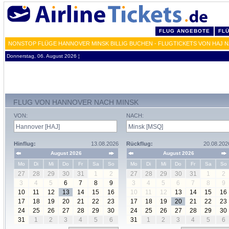
FLUG ANGEBOTE
FL
NONSTOP FLÜGE HANNOVER MINSK BILLIG BUCHEN - FLUGTICKETS VON HAJ 
Donnerstag, 06. August 2026 ¦
FLUG VON HANNOVER NACH MINSK
VON:
NACH:
Hinflug:
13.08.2026
Rückflug:
20.08.202
August 2026
August 2026
Mo
Di
Mi
Do
Fr
Sa
So
Mo
Di
Mi
Do
Fr
Sa
So
27
28
29
30
31
1
2
27
28
29
30
31
1
2
3
4
5
6
7
8
9
3
4
5
6
7
8
9
10
11
12
13
14
15
16
10
11
12
13
14
15
16
17
18
19
20
21
22
23
17
18
19
20
21
22
23
24
25
26
27
28
29
30
24
25
26
27
28
29
30
31
1
2
3
4
5
6
31
1
2
3
4
5
6