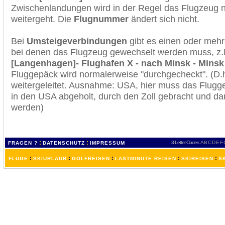
Zwischenlandungen wird in der Regel das Flugzeug n
weitergeht. Die
Flugnummer
ändert sich nicht.
Bei
Umsteigeverbindungen
gibt es einen oder meh
bei denen das Flugzeug gewechselt werden muss, z
[Langenhagen]- Flughafen X - nach Minsk - Minsk
Fluggepäck wird normalerweise "durchgecheckt". (D.h
weitergeleitet. Ausnahme: USA, hier muss das Flugg
in den USA abgeholt, durch den Zoll gebracht und d
werden)
:
:
3 Letter-Codes
A
B
C
D
E
F
FRAGEN ?
DATENSCHUTZ
IMPRESSUM
:
:
:
:
:
FLÜGE
SKIURLAUB
GOLFREISEN
LASTMINUTE REISEN
SKIREISEN
S