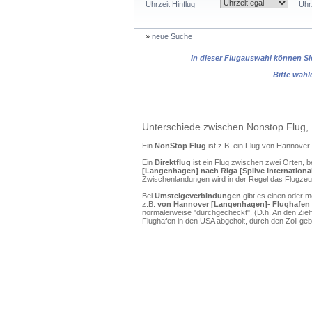
Uhrzeit Hinflug
Uhr
»
neue Suche
In dieser Flugauswahl können Sie
Bitte wähl
Unterschiede zwischen Nonstop Flug, 
Ein
NonStop Flug
ist z.B. ein Flug von Hannover
Ein
Direktflug
ist ein Flug zwischen zwei Orten, b
[Langenhagen] nach Riga [Spilve Internationa
Zwischenlandungen wird in der Regel das Flugzeug
Bei
Umsteigeverbindungen
gibt es einen oder 
z.B.
von Hannover [Langenhagen]- Flughafen X 
normalerweise "durchgecheckt". (D.h. An den Ziel
Flughafen in den USA abgeholt, durch den Zoll g