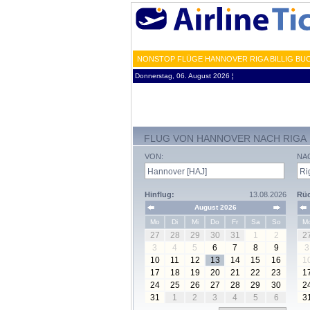
NONSTOP FLÜGE HANNOVER RIGA BILLIG BUC
Donnerstag, 06. August 2026 ¦
FLUG VON HANNOVER NACH RIGA
VON:
NA
Hinflug:
13.08.2026
Rüc
August 2026
Mo
Di
Mi
Do
Fr
Sa
So
M
27
28
29
30
31
1
2
2
3
4
5
6
7
8
9
3
10
11
12
13
14
15
16
1
17
18
19
20
21
22
23
1
24
25
26
27
28
29
30
2
31
1
2
3
4
5
6
3