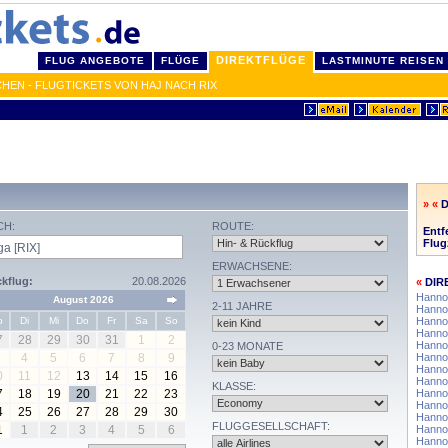
DIREKTFLÜGE
FLUG ANGEBOTE
FLÜGE
LASTMINUTE REISEN
HEN - FLUGTICKETS VON HAJ NACH RIX
» «
CH:
ROUTE:
Entf
Flug
ERWACHSENE:
kflug:
20.08.2026
«
DIR
Hanno
August 2026
2-11 JAHRE
Hannov
o
Di
Mi
Do
Fr
Sa
So
Hanno
Hannov
7
28
29
30
31
1
2
Hanno
0-23 MONATE
4
5
6
7
8
9
Hanno
Hanno
0
11
12
13
14
15
16
Hanno
KLASSE:
7
18
19
20
21
22
23
Hannov
Hanno
4
25
26
27
28
29
30
Hanno
FLUGGESELLSCHAFT:
1
1
2
3
4
5
6
Hanno
Hannov