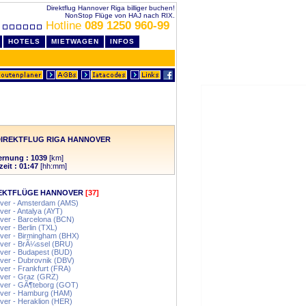
Direktflug Hannover Riga billiger buchen!
NonStop Flüge von HAJ nach RIX.
Hotline
089 1250 960-99
HOTELS
MIETWAGEN
INFOS
DIREKTFLUG RIGA HANNOVER
ernung : 1039
[km]
zeit : 01:47
[hh:mm]
EKTFLÜGE HANNOVER
[37]
ver - Amsterdam (AMS)
er - Antalya (AYT)
ver - Barcelona (BCN)
er - Berlin (TXL)
ver - Birmingham (BHX)
ver - BrÃ¼ssel (BRU)
ver - Budapest (BUD)
ver - Dubrovnik (DBV)
er - Frankfurt (FRA)
ver - Graz (GRZ)
ver - GÃ¶teborg (GOT)
ver - Hamburg (HAM)
er - Heraklion (HER)