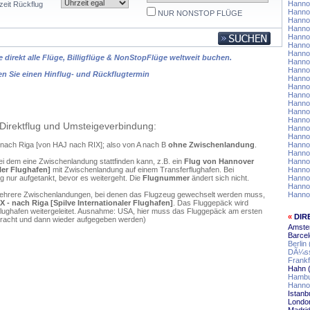
Hannov
zeit Rückflug
Hannov
NUR NONSTOP FLÜGE
Hannov
Hanno
Hannov
Hanno
Hanno
 direkt alle Flüge, Billigflüge & NonStopFlüge weltweit buchen.
Hanno
Hanno
en Sie einen Hinflug- und Rückflugtermin
Hanno
Hanno
Hanno
Hanno
Hannov
Hanno
Direktflug und Umsteigeverbindung:
Hannov
Hannov
 nach Riga [von HAJ nach RIX]; also von A nach B
ohne Zwischenlandung
.
Hanno
Hannov
ei dem eine Zwischenlandung stattfinden kann, z.B. ein
Flug von Hannover
Hannov
ler Flughafen]
mit Zwischenlandung auf einem Transferflughafen. Bei
Hannov
 nur aufgetankt, bevor es weitergeht. Die
Flugnummer
ändert sich nicht.
Hannov
Hanno
mehrere Zwischenlandungen, bei denen das Flugzeug gewechselt werden muss,
Hanno
- nach Riga [Spilve Internationaler Flughafen]
. Das Fluggepäck wird
flughafen weitergeleitet. Ausnahme: USA, hier muss das Fluggepäck am ersten
«
DIR
ebracht und dann wieder aufgegeben werden)
Amste
Barcel
Berlin
DÃ¼ss
Frankf
Hahn 
Hambu
Hannov
Istanb
Londo