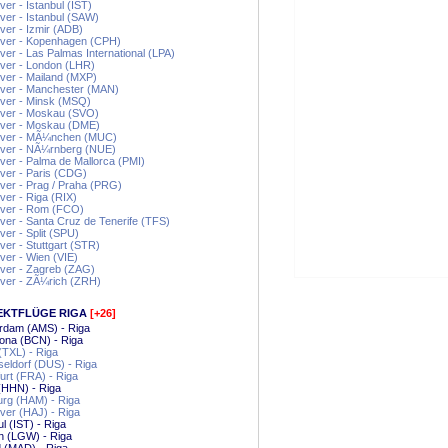
er - Istanbul (IST)
er - Istanbul (SAW)
er - Izmir (ADB)
ver - Kopenhagen (CPH)
er - Las Palmas International (LPA)
ver - London (LHR)
ver - Mailand (MXP)
ver - Manchester (MAN)
ver - Minsk (MSQ)
ver - Moskau (SVO)
ver - Moskau (DME)
ver - MÃ¼nchen (MUC)
ver - NÃ¼rnberg (NUE)
er - Palma de Mallorca (PMI)
ver - Paris (CDG)
er - Prag / Praha (PRG)
er - Riga (RIX)
ver - Rom (FCO)
er - Santa Cruz de Tenerife (TFS)
er - Split (SPU)
er - Stuttgart (STR)
er - Wien (VIE)
ver - Zagreb (ZAG)
ver - ZÃ¼rich (ZRH)
EKTFLÜGE RIGA
[+26]
rdam (AMS) - Riga
ona (BCN) - Riga
 (TXL) - Riga
eldorf (DUS) - Riga
urt (FRA) - Riga
(HHN) - Riga
rg (HAM) - Riga
er (HAJ) - Riga
ul (IST) - Riga
n (LGW) - Riga