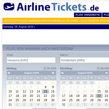
FLUG ANGEBOTE
FL
NONSTOP FLÜGE HAVANNA AMSTERDAM BILLIG BUCHEN - FLUGTICKETS VON H
Samstag, 08. August 2026 ¦
FLUG VON HAVANNA NACH AMSTERDAM
VON:
NACH:
Hinflug:
15.08.2026
Rückflug:
22.08.202
August 2026
August 2026
Mo
Di
Mi
Do
Fr
Sa
So
Mo
Di
Mi
Do
Fr
Sa
So
27
28
29
30
31
1
2
27
28
29
30
31
1
2
3
4
5
6
7
8
9
3
4
5
6
7
8
9
10
11
12
13
14
15
16
10
11
12
13
14
15
16
17
18
19
20
21
22
23
17
18
19
20
21
22
23
24
25
26
27
28
29
30
24
25
26
27
28
29
30
31
1
2
3
4
5
6
31
1
2
3
4
5
6