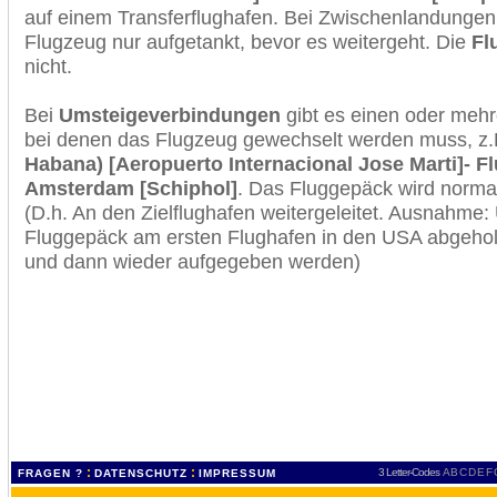
auf einem Transferflughafen. Bei Zwischenlandungen 
Flugzeug nur aufgetankt, bevor es weitergeht. Die
Fl
nicht.
Bei
Umsteigeverbindungen
gibt es einen oder meh
bei denen das Flugzeug gewechselt werden muss, z
Habana) [Aeropuerto Internacional Jose Marti]- F
Amsterdam [Schiphol]
. Das Fluggepäck wird norma
(D.h. An den Zielflughafen weitergeleitet. Ausnahme
Fluggepäck am ersten Flughafen in den USA abgeholt
und dann wieder aufgegeben werden)
:
:
3 Letter-Codes
A
B
C
D
E
F
FRAGEN ?
DATENSCHUTZ
IMPRESSUM