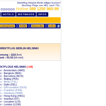
Direktflug Helsinki Berlin billiger buchen!
NonStop Flüge von HEL nach TXL.
Hotline
089 1250 960-99
HOTELS
MIETWAGEN
INFOS
IREKTFLUG BERLIN HELSINKI
ernung : 1116
[km]
zeit : 01:53
[hh:mm]
EKTFLÜGE HELSINKI
[+28]
ki - Amsterdam (AMS)
ki - Bangkok (BKK)
ki - Barcelona (BCN)
ki - Beijing (PEK)
ki - Berlin (TXL)
ki - Delhi (DEL)
ki - DÃ¼sseldorf (DUS)
ki - Frankfurt (FRA)
ki - Hamburg (HAM)
ki - Hong Kong (HKG)
i - Istanbul (IST)
ki - Lissabon (LIS)
ki - London (LGW)