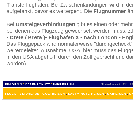
Transferflughafen. Bei Zwischenlandungen wird in de
aufgetankt, bevor es weitergeht. Die
Flugnummer
änd
Bei
Umsteigeverbindungen
gibt es einen oder meh
bei denen das Flugzeug gewechselt werden muss, z
- Crete ( Kreta )- Flughafen X - nach London - Eng
Das Fluggepäck wird normalerweise "durchgecheckt". 
weitergeleitet. Ausnahme: USA, hier muss das Flugg
in den USA abgeholt, durch den Zoll gebracht und d
werden)
:
:
3 Letter-Codes
A
B
C
D
E
F
FRAGEN ?
DATENSCHUTZ
IMPRESSUM
:
:
:
:
:
FLÜGE
SKIURLAUB
GOLFREISEN
LASTMINUTE REISEN
SKIREISEN
S