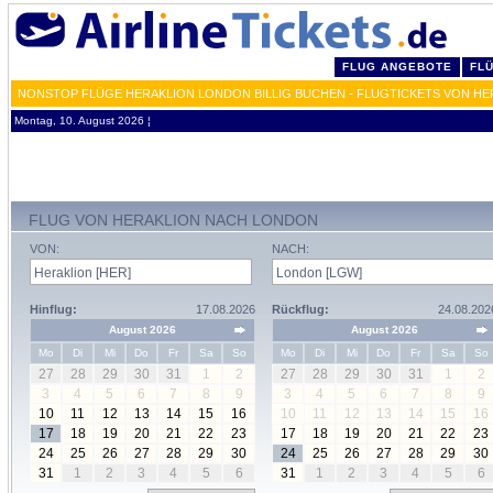
FLUG ANGEBOTE
FL
NONSTOP FLÜGE HERAKLION LONDON BILLIG BUCHEN - FLUGTICKETS VON H
Montag, 10. August 2026 ¦
FLUG VON HERAKLION NACH LONDON
VON:
NACH:
Hinflug:
17.08.2026
Rückflug:
24.08.202
August 2026
August 2026
Mo
Di
Mi
Do
Fr
Sa
So
Mo
Di
Mi
Do
Fr
Sa
So
27
28
29
30
31
1
2
27
28
29
30
31
1
2
3
4
5
6
7
8
9
3
4
5
6
7
8
9
10
11
12
13
14
15
16
10
11
12
13
14
15
16
17
18
19
20
21
22
23
17
18
19
20
21
22
23
24
25
26
27
28
29
30
24
25
26
27
28
29
30
31
1
2
3
4
5
6
31
1
2
3
4
5
6