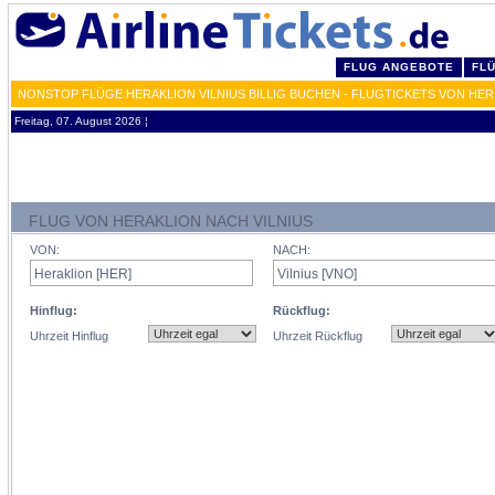
FLUG ANGEBOTE
FL
NONSTOP FLÜGE HERAKLION VILNIUS BILLIG BUCHEN - FLUGTICKETS VON HE
Freitag, 07. August 2026 ¦
FLUG VON HERAKLION NACH VILNIUS
VON:
NACH:
Hinflug:
Rückflug:
Uhrzeit Hinflug
Uhrzeit Rückflug