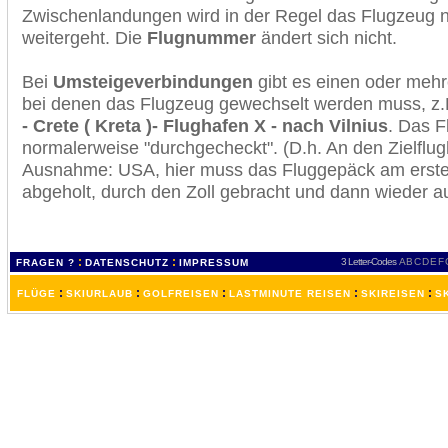
Zwischenlandungen wird in der Regel das Flugzeug n
weitergeht. Die
Flugnummer
ändert sich nicht.
Bei
Umsteigeverbindungen
gibt es einen oder meh
bei denen das Flugzeug gewechselt werden muss, z
- Crete ( Kreta )- Flughafen X - nach Vilnius
. Das F
normalerweise "durchgecheckt". (D.h. An den Zielflugh
Ausnahme: USA, hier muss das Fluggepäck am erste
abgeholt, durch den Zoll gebracht und dann wieder 
:
:
3 Letter-Codes
A
B
C
D
E
F
FRAGEN ?
DATENSCHUTZ
IMPRESSUM
:
:
:
:
:
FLÜGE
SKIURLAUB
GOLFREISEN
LASTMINUTE REISEN
SKIREISEN
S