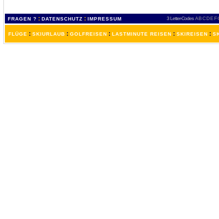
:
:
3 Letter-Codes
A
B
C
D
E
F
FRAGEN ?
DATENSCHUTZ
IMPRESSUM
:
:
:
:
:
FLÜGE
SKIURLAUB
GOLFREISEN
LASTMINUTE REISEN
SKIREISEN
S