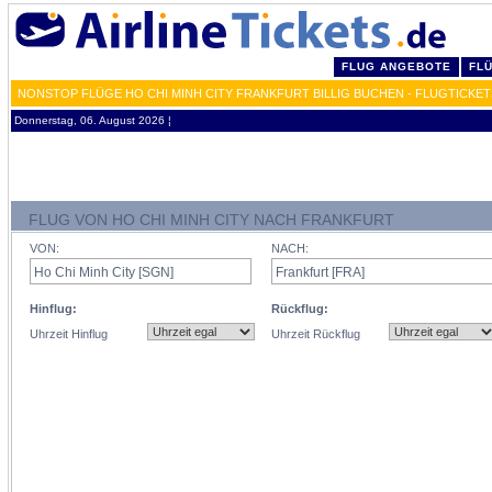
FLUG ANGEBOTE
FL
NONSTOP FLÜGE HO CHI MINH CITY FRANKFURT BILLIG BUCHEN - FLUGTICKE
Donnerstag, 06. August 2026 ¦
FLUG VON HO CHI MINH CITY NACH FRANKFURT
VON:
NACH:
Hinflug:
Rückflug:
Uhrzeit Hinflug
Uhrzeit Rückflug