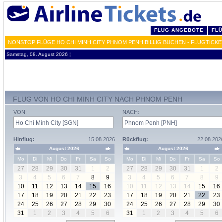
FLUG ANGEBOTE
FL
NONSTOP FLÜGE HO CHI MINH CITY PHNOM PENH BILLIG BUCHEN - FLUGTICK
Samstag, 08. August 2026 ¦
FLUG VON HO CHI MINH CITY NACH PHNOM PENH
VON:
NACH:
Hinflug:
15.08.2026
Rückflug:
22.08.202
August 2026
August 2026
Mo
Di
Mi
Do
Fr
Sa
So
Mo
Di
Mi
Do
Fr
Sa
So
27
28
29
30
31
1
2
27
28
29
30
31
1
2
3
4
5
6
7
8
9
3
4
5
6
7
8
9
10
11
12
13
14
15
16
10
11
12
13
14
15
16
17
18
19
20
21
22
23
17
18
19
20
21
22
23
24
25
26
27
28
29
30
24
25
26
27
28
29
30
31
1
2
3
4
5
6
31
1
2
3
4
5
6