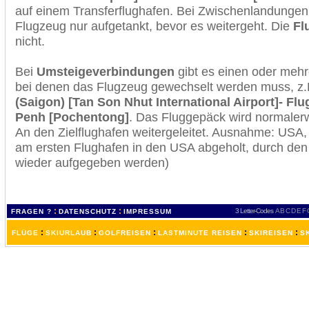
auf einem Transferflughafen. Bei Zwischenlandungen 
Flugzeug nur aufgetankt, bevor es weitergeht. Die
Fl
nicht.
Bei
Umsteigeverbindungen
gibt es einen oder meh
bei denen das Flugzeug gewechselt werden muss, z
(Saigon) [Tan Son Nhut International Airport]- F
Penh [Pochentong]
. Das Fluggepäck wird normalerw
An den Zielflughafen weitergeleitet. Ausnahme: USA
am ersten Flughafen in den USA abgeholt, durch den
wieder aufgegeben werden)
:
:
3 Letter-Codes
A
B
C
D
E
F
FRAGEN ?
DATENSCHUTZ
IMPRESSUM
:
:
:
:
:
FLÜGE
SKIURLAUB
GOLFREISEN
LASTMINUTE REISEN
SKIREISEN
S