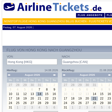
FLUG ANGEBOTE
FL
NONSTOP FLÜGE HONG KONG GUANGZHOU BILLIG BUCHEN - FLUGTICKETS V
Freitag, 07. August 2026 ¦
FLUG VON HONG KONG NACH GUANGZHOU
VON:
NACH:
Hinflug:
14.08.2026
Rückflug:
21.08.202
August 2026
August 2026
Mo
Di
Mi
Do
Fr
Sa
So
Mo
Di
Mi
Do
Fr
Sa
So
27
28
29
30
31
1
2
27
28
29
30
31
1
2
3
4
5
6
7
8
9
3
4
5
6
7
8
9
10
11
12
13
14
15
16
10
11
12
13
14
15
16
17
18
19
20
21
22
23
17
18
19
20
21
22
23
24
25
26
27
28
29
30
24
25
26
27
28
29
30
31
1
2
3
4
5
6
31
1
2
3
4
5
6