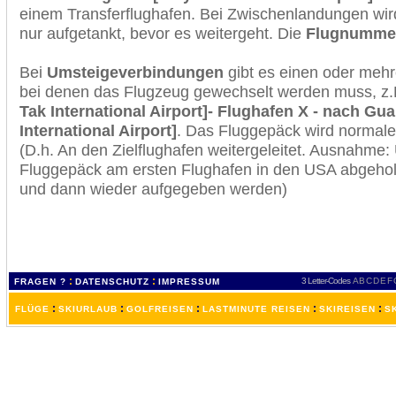
einem Transferflughafen. Bei Zwischenlandungen wir
nur aufgetankt, bevor es weitergeht. Die
Flugnumme
Bei
Umsteigeverbindungen
gibt es einen oder meh
bei denen das Flugzeug gewechselt werden muss, z
Tak International Airport]- Flughafen X - nach G
International Airport]
. Das Fluggepäck wird normale
(D.h. An den Zielflughafen weitergeleitet. Ausnahme
Fluggepäck am ersten Flughafen in den USA abgeholt
und dann wieder aufgegeben werden)
:
:
3 Letter-Codes
A
B
C
D
E
F
FRAGEN ?
DATENSCHUTZ
IMPRESSUM
:
:
:
:
:
FLÜGE
SKIURLAUB
GOLFREISEN
LASTMINUTE REISEN
SKIREISEN
S