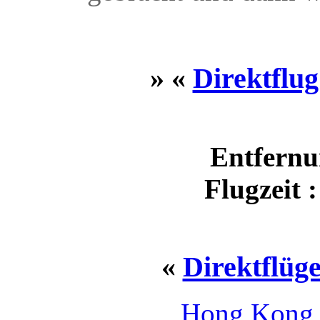
» «
Direktflu
Entfernu
Flugzeit 
«
Direktflüg
Hong Kong 