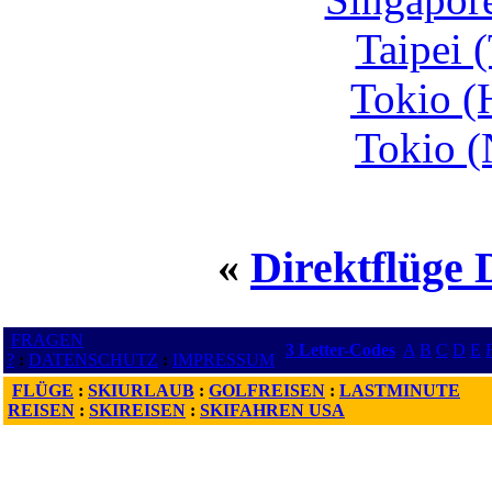
Taipei 
Tokio (
Tokio (
«
Direktflüge 
FRAGEN
3 Letter-Codes
A
B
C
D
E
?
:
DATENSCHUTZ
:
IMPRESSUM
FLÜGE
:
SKIURLAUB
:
GOLFREISEN
:
LASTMINUTE
REISEN
:
SKIREISEN
:
SKIFAHREN USA