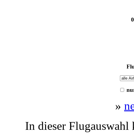
0
Flu
nur
»
n
In dieser Flugauswahl 