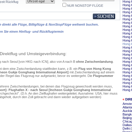
Hong K
zeit Rückflug
Hong K
NUR NONSTOP FLÜGE
Hong 
Hong 
Hong 
Hong 
Hong K
 direkt alle Flüge, Billigflüge & NonStopFlüge weltweit buchen.
Hong 
Hong 
en Sie einen Hinflug- und Rückflugtermin
Hong 
Hong 
Hong 
Hong 
Hong 
Hong 
Direktflug und Umsteigeverbindung:
Hong 
Hong 
ng nach Seoul [von HKG nach ICN]; also von A nach B
ohne Zwischenlandung
.
Hong 
Hong K
ei dem eine Zwischenlandung stattfinden kann, z.B. ein
Flug von Hong Kong
Hong 
ncheon Gukje Gonghang International Airport]
mit Zwischenlandung auf einem
Hong K
 der Regel das Flugzeug nur aufgetankt, bevor es weitergeht. Die
Flugnummer
Hong 
Hong K
Hong 
mehrere Zwischenlandungen, bei denen das Flugzeug gewechselt werden muss,
Hong 
port]- Flughafen X - nach Seoul [Incheon Gukje Gonghang International
Hong K
chgecheckt". (D.h. An den Zielflughafen weitergeleitet. Ausnahme: USA, hier muss
bgeholt, durch den Zoll gebracht und dann wieder aufgegeben werden)
«
DIR
Amste
Atlant
Auckla
Bangko
Beijin
Chica
Dallas
Delhi 