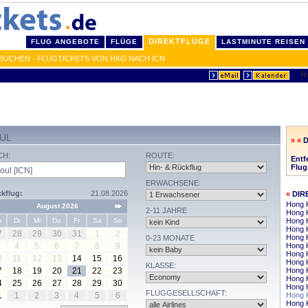
DIREKTFLÜGE
FLUG ANGEBOTE
FLÜGE
LASTMINUTE REISEN
BUCHEN - FLUGTICKETS VON HKG NACH ICN
UL
» «
CH:
ROUTE:
Entf
Flug
ERWACHSENE:
kflug:
21.08.2026
«
DIR
Hong K
August 2026
2-11 JAHRE
Hong 
o
Di
Mi
Do
Fr
Sa
So
Hong 
Hong 
7
28
29
30
31
1
2
Hong K
0-23 MONATE
4
5
6
7
8
9
Hong 
Hong 
0
11
12
13
14
15
16
Hong K
KLASSE:
7
18
19
20
21
22
23
Hong 
Hong K
4
25
26
27
28
29
30
Hong 
FLUGGESELLSCHAFT:
1
1
2
3
4
5
6
Hong K
Hong 