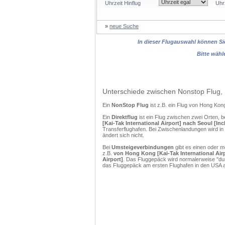
Uhrzeit Hinflug
Uhr
»
neue Suche
In dieser Flugauswahl können Sie
Bitte wähl
Unterschiede zwischen Nonstop Flug, 
Ein
NonStop Flug
ist z.B. ein Flug von Hong Ko
Ein
Direktflug
ist ein Flug zwischen zwei Orten, b
[Kai-Tak International Airport] nach Seoul [I
Transferflughafen. Bei Zwischenlandungen wird in
ändert sich nicht.
Bei
Umsteigeverbindungen
gibt es einen oder 
z.B.
von Hong Kong [Kai-Tak International Air
Airport]
. Das Fluggepäck wird normalerweise "dur
das Fluggepäck am ersten Flughafen in den USA a