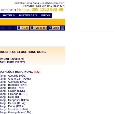
Direktflug Hong Kong Seoul billiger buchen!
NonStop Flüge von HKG nach ICN.
Hotline
089 1250 960-99
HOTELS
MIETWAGEN
INFOS
DIREKTFLUG SEOUL HONG KONG
ernung : 2068
[km]
zeit : 03:04
[hh:mm]
EKTFLÜGE HONG KONG
[+22]
ong - Adelaide (ADL)
Kong - Amsterdam (AMS)
Kong - Auckland (AKL)
Kong - Bangkok (BKK)
ong - Beijing (PEK)
Kong - Cairns (CNS)
Kong - Chicago (ORD)
ong - Delhi (DEL)
Kong - Denpasar (DPS)
ong - Detroit (DTW)
Kong - Dubai (DXB)
ong - Frankfurt (FRA)
Kong - Guangzhou (CAN)