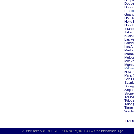
Denpa
Detroi
Dubai 
Frankf
Guang
Ho Chi
Hong 
Honolu
Istanb
Jakart
Kuala 
Las Ve
London
Los An
Madrid
Mailan
Melbou
Moska
Mumba
MÃ¼nc
New Yo
Paris 
San Fr
Seattl
Shangh
Singap
Sydne
Tel Av
Tokio 
Tokio 
Toront
Washin
«
DIR
3 Letter-Codes
A
B
C
D
E
F
G
H
I
J
K
L
M
N
O
P
Q
R
S
T
U
V
W
X
Y
Z
Internationale Flüge