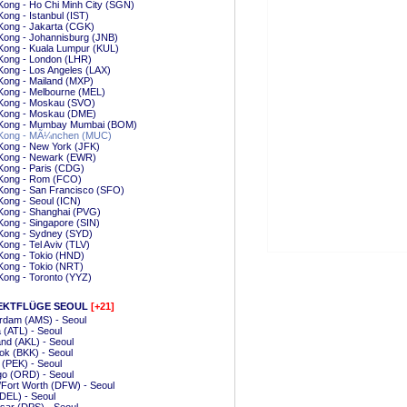
ong - Ho Chi Minh City (SGN)
ong - Istanbul (IST)
Kong - Jakarta (CGK)
Kong - Johannisburg (JNB)
Kong - Kuala Lumpur (KUL)
Kong - London (LHR)
ong - Los Angeles (LAX)
Kong - Mailand (MXP)
Kong - Melbourne (MEL)
Kong - Moskau (SVO)
Kong - Moskau (DME)
Kong - Mumbay Mumbai (BOM)
Kong - MÃ¼nchen (MUC)
Kong - New York (JFK)
Kong - Newark (EWR)
Kong - Paris (CDG)
Kong - Rom (FCO)
Kong - San Francisco (SFO)
ong - Seoul (ICN)
Kong - Shanghai (PVG)
ong - Singapore (SIN)
Kong - Sydney (SYD)
ong - Tel Aviv (TLV)
Kong - Tokio (HND)
Kong - Tokio (NRT)
ong - Toronto (YYZ)
EKTFLÜGE SEOUL
[+21]
rdam (AMS) - Seoul
a (ATL) - Seoul
nd (AKL) - Seoul
k (BKK) - Seoul
g (PEK) - Seoul
go (ORD) - Seoul
/Fort Worth (DFW) - Seoul
(DEL) - Seoul