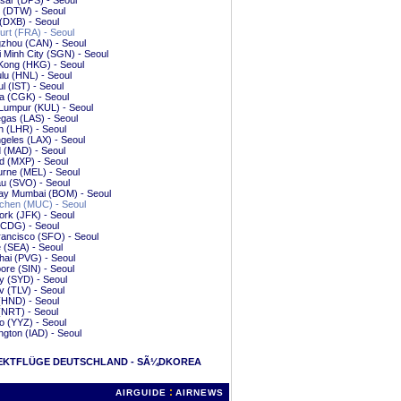
sar (DPS) - Seoul
t (DTW) - Seoul
(DXB) - Seoul
urt (FRA) - Seoul
zhou (CAN) - Seoul
 Minh City (SGN) - Seoul
Kong (HKG) - Seoul
lu (HNL) - Seoul
ul (IST) - Seoul
a (CGK) - Seoul
Lumpur (KUL) - Seoul
gas (LAS) - Seoul
 (LHR) - Seoul
geles (LAX) - Seoul
 (MAD) - Seoul
d (MXP) - Seoul
rne (MEL) - Seoul
u (SVO) - Seoul
y Mumbai (BOM) - Seoul
hen (MUC) - Seoul
rk (JFK) - Seoul
(CDG) - Seoul
ancisco (SFO) - Seoul
e (SEA) - Seoul
ai (PVG) - Seoul
ore (SIN) - Seoul
y (SYD) - Seoul
iv (TLV) - Seoul
(HND) - Seoul
(NRT) - Seoul
o (YYZ) - Seoul
gton (IAD) - Seoul
EKTFLÜGE DEUTSCHLAND - SÃ¼DKOREA
:
AIRGUIDE
AIRNEWS