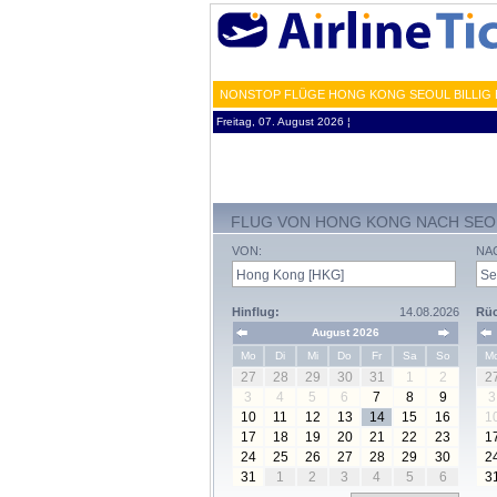
NONSTOP FLÜGE HONG KONG SEOUL BILLIG 
Freitag, 07. August 2026 ¦
FLUG VON HONG KONG NACH SEO
VON:
NA
Hinflug:
14.08.2026
Rüc
August 2026
Mo
Di
Mi
Do
Fr
Sa
So
M
27
28
29
30
31
1
2
2
3
4
5
6
7
8
9
3
10
11
12
13
14
15
16
1
17
18
19
20
21
22
23
1
24
25
26
27
28
29
30
2
31
1
2
3
4
5
6
3