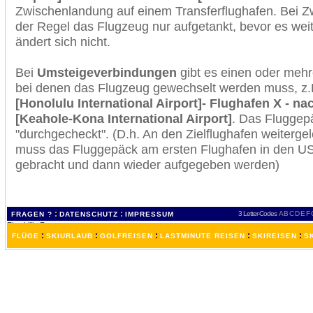
Zwischenlandung auf einem Transferflughafen. Bei Z
der Regel das Flugzeug nur aufgetankt, bevor es wei
ändert sich nicht.
Bei
Umsteigeverbindungen
gibt es einen oder meh
bei denen das Flugzeug gewechselt werden muss, z
[Honolulu International Airport]- Flughafen X - na
[Keahole-Kona International Airport]
. Das Fluggep
"durchgecheckt". (D.h. An den Zielflughafen weiterge
muss das Fluggepäck am ersten Flughafen in den USA
gebracht und dann wieder aufgegeben werden)
:
:
3 Letter-Codes
A
B
C
D
E
F
FRAGEN ?
DATENSCHUTZ
IMPRESSUM
:
:
:
:
:
FLÜGE
SKIURLAUB
GOLFREISEN
LASTMINUTE REISEN
SKIREISEN
S