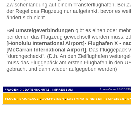
Zwischenlandung auf einem Transferflughafen. Bei Z
der Regel das Flugzeug nur aufgetankt, bevor es wei
ändert sich nicht.
Bei
Umsteigeverbindungen
gibt es einen oder meh
bei denen das Flugzeug gewechselt werden muss, z
[Honolulu International Airport]- Flughafen X - n
[McCarran International Airport]
. Das Fluggepäck 
"durchgecheckt". (D.h. An den Zielflughafen weiterge
muss das Fluggepäck am ersten Flughafen in den USA
gebracht und dann wieder aufgegeben werden)
:
:
3 Letter-Codes
A
B
C
D
E
F
FRAGEN ?
DATENSCHUTZ
IMPRESSUM
:
:
:
:
:
FLÜGE
SKIURLAUB
GOLFREISEN
LASTMINUTE REISEN
SKIREISEN
S