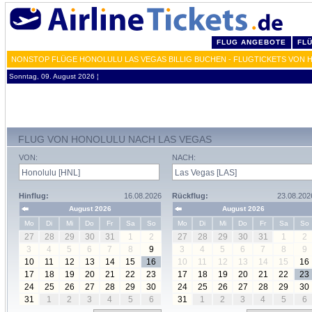
FLUG ANGEBOTE
FL
NONSTOP FLÜGE HONOLULU LAS VEGAS BILLIG BUCHEN - FLUGTICKETS VON H
Sonntag, 09. August 2026 ¦
FLUG VON HONOLULU NACH LAS VEGAS
VON:
NACH:
Hinflug:
16.08.2026
Rückflug:
23.08.202
August 2026
August 2026
Mo
Di
Mi
Do
Fr
Sa
So
Mo
Di
Mi
Do
Fr
Sa
So
27
28
29
30
31
1
2
27
28
29
30
31
1
2
3
4
5
6
7
8
9
3
4
5
6
7
8
9
10
11
12
13
14
15
16
10
11
12
13
14
15
16
17
18
19
20
21
22
23
17
18
19
20
21
22
23
24
25
26
27
28
29
30
24
25
26
27
28
29
30
31
1
2
3
4
5
6
31
1
2
3
4
5
6